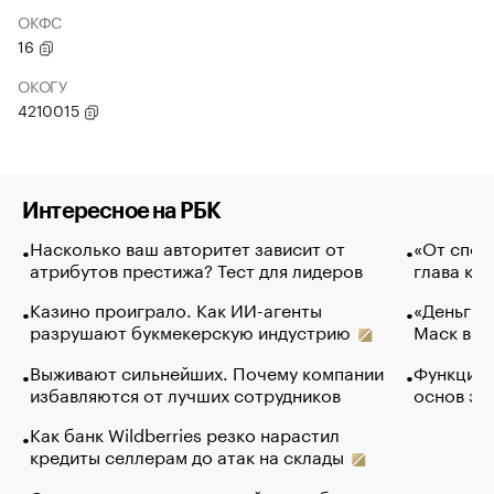
ОКФС
16
ОКОГУ
4210015
Интересное на РБК
Насколько ваш авторитет зависит от
«От спор
атрибутов престижа? Тест для лидеров
глава ко
Казино проиграло. Как ИИ-агенты
«Деньги б
разрушают букмекерскую индустрию
Маск в и
Выживают сильнейших. Почему компании
Функции 
избавляются от лучших сотрудников
основ эф
Как банк Wildberries резко нарастил
кредиты селлерам до атак на склады