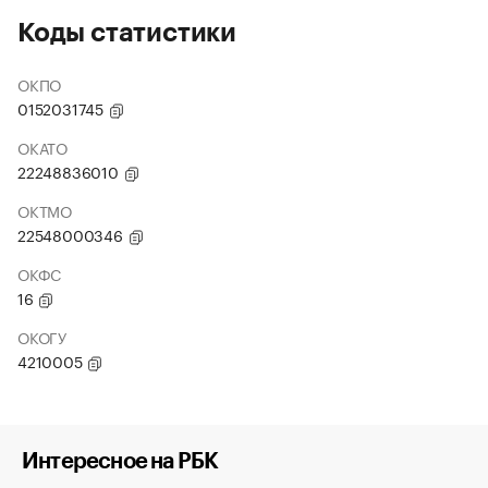
Коды статистики
ОКПО
0152031745
ОКАТО
22248836010
ОКТМО
22548000346
ОКФС
16
ОКОГУ
4210005
Интересное на РБК