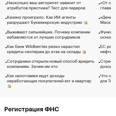
Насколько ваш авторитет зависит от
«От спо
атрибутов престижа? Тест для лидеров
глава к
Казино проиграло. Как ИИ-агенты
«Деньги
разрушают букмекерскую индустрию
Маск в 
Выживают сильнейших. Почему компании
Функции
избавляются от лучших сотрудников
основ э
Как банк Wildberries резко нарастил
ЕС раз
кредиты селлерам до атак на склады
нефти —
Сотрудники открыли новый способ вредить
Стресс 
компаниям. Зачем им это
доходов
Как налоговики ищут доходы
Что обв
неработающих покупателей яхт и квартир
для Tel
Регистрация ФНС