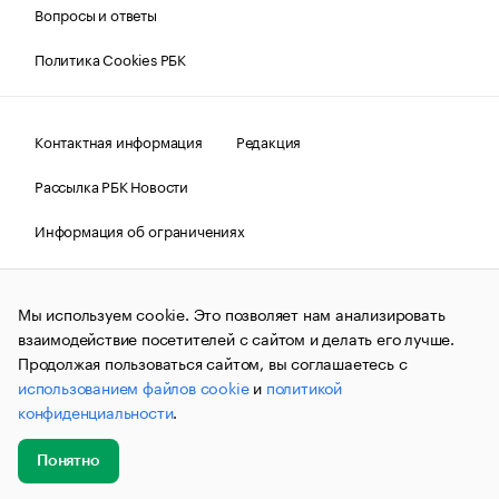
Вопросы и ответы
Политика Cookies РБК
Контактная информация
Редакция
Рассылка РБК Новости
Информация об ограничениях
Правовая информация
О соблюдении авторских прав
Мы используем cookie. Это позволяет нам анализировать
© АО «РОСБИЗНЕСКОНСАЛТИНГ»,
1995–2026.
Сообщения
и материалы информационного агентства «РБК»
взаимодействие посетителей с сайтом и делать его лучше.
(зарегистрировано Федеральной службой по надзору в сфере
Продолжая пользоваться сайтом, вы соглашаетесь с
связи, информационных технологий и массовых
использованием файлов cookie
и
политикой
коммуникаций (Роскомнадзор) 09.12.2015 за номером ИА
№ФС77-63848) сопровождаются пометкой «РБК». Отдельные
конфиденциальности
.
публикации могут содержать информацию,
не предназначенную для пользователей
до 18 лет.
companycardsfeedback@rbc.ru
Понятно
Добавить
Главное
Эксперты
Кейсы
Мероприятия