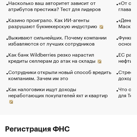
Насколько ваш авторитет зависит от
«От спо
атрибутов престижа? Тест для лидеров
глава к
Казино проиграло. Как ИИ-агенты
«Деньги
разрушают букмекерскую индустрию
Маск в 
Выживают сильнейших. Почему компании
Функции
избавляются от лучших сотрудников
основ э
Как банк Wildberries резко нарастил
ЕС раз
кредиты селлерам до атак на склады
нефти —
Сотрудники открыли новый способ вредить
Стресс 
компаниям. Зачем им это
доходов
Как налоговики ищут доходы
Что обв
неработающих покупателей яхт и квартир
для Tel
Регистрация ФНС