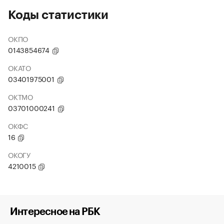
Коды статистики
ОКПО
0143854674
ОКАТО
03401975001
ОКТМО
03701000241
ОКФС
16
ОКОГУ
4210015
Интересное на РБК