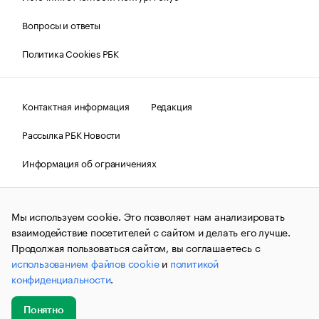
Вопросы и ответы
Политика Cookies РБК
Контактная информация
Редакция
Рассылка РБК Новости
Информация об ограничениях
Правовая информация
О соблюдении авторских прав
Мы используем cookie. Это позволяет нам анализировать
© АО «РОСБИЗНЕСКОНСАЛТИНГ»,
1995–2026.
Сообщения
и материалы информационного агентства «РБК»
взаимодействие посетителей с сайтом и делать его лучше.
(зарегистрировано Федеральной службой по надзору в сфере
Продолжая пользоваться сайтом, вы соглашаетесь с
связи, информационных технологий и массовых
использованием файлов cookie
и
политикой
коммуникаций (Роскомнадзор) 09.12.2015 за номером ИА
№ФС77-63848) сопровождаются пометкой «РБК». Отдельные
конфиденциальности
.
публикации могут содержать информацию,
не предназначенную для пользователей
до 18 лет.
companycardsfeedback@rbc.ru
Понятно