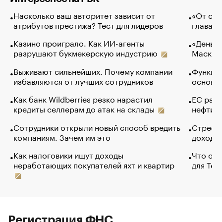
Насколько ваш авторитет зависит от
«От спо
атрибутов престижа? Тест для лидеров
глава к
Казино проиграло. Как ИИ-агенты
«Деньги
разрушают букмекерскую индустрию
Маск в 
Выживают сильнейших. Почему компании
Функции
избавляются от лучших сотрудников
основ э
Как банк Wildberries резко нарастил
ЕС раз
кредиты селлерам до атак на склады
нефти —
Сотрудники открыли новый способ вредить
Стресс 
компаниям. Зачем им это
доходов
Как налоговики ищут доходы
Что обв
неработающих покупателей яхт и квартир
для Tel
Регистрация ФНС