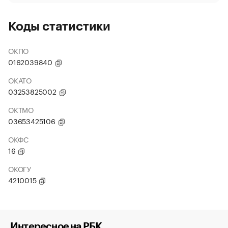
Коды статистики
ОКПО
0162039840
ОКАТО
03253825002
ОКТМО
03653425106
ОКФС
16
ОКОГУ
4210015
Интересное на РБК