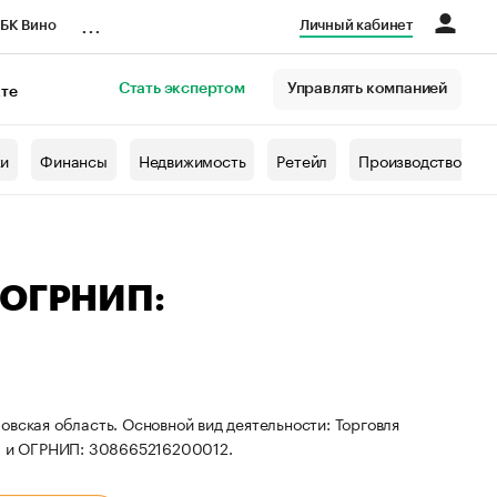
...
БК Вино
Личный кабинет
Стать экспертом
Управлять компанией
кте
азета
жи
Финансы
Недвижимость
Ретейл
Производство
 ОГРНИП:
овская область. Основной вид деятельности: Торговля
0 и ОГРНИП: 308665216200012.