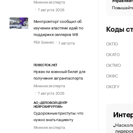
Управляйт
Мнение эксперта
Повышайте
7 августа 2026
Минпромторг сообщил об
изучении властями идей по
Коды с
поддержке селлеров WB
РБК Бизнес
7 августа
ОКПО
ОКАТО
ОКТМО
ПОВЕСТОК.НЕТ
Нужен ли военный билет для
ОКФС
получения загранпаспорта
Мнение эксперта
ОКОГУ
7 августа 2026
АО «ДЕЛОВОЙ ЦЕНТР
НЕЙРОХИРУРГИИ»
Судорожные приступы: что
Интер
нужно знать пациенту
Насколь
Мнение эксперта
лидеро