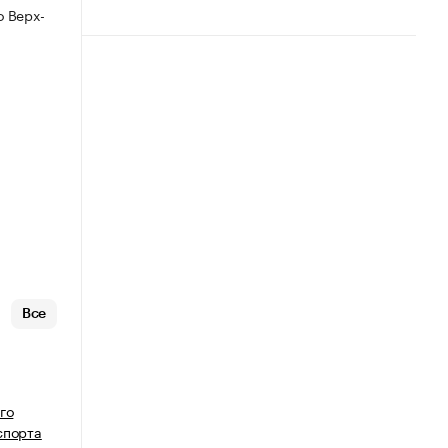
 Верх-
Все
го
спорта