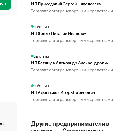
туп
ИП Приходский Сергей Николаевич
Торговля автотранспортными средствами
ДЕЙСТВУЕТ
ИП Ярных Виталий Иванович
Торговля автотранспортными средствами
ДЕЙСТВУЕТ
ИП Батищев Александр Александрович
Торговля автотранспортными средствами
ДЕЙСТВУЕТ
ИП Афанасьев Игорь Борисович
Торговля автотранспортными средствами
ля
«От спорта тело стареет иначе». Как живет глава ко
Другие предприниматели в
создавшей GTA