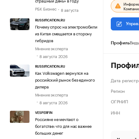
страшный день» в году
Информац
Компания
РБК Бизнес
8 августа
RUSSIFICATION.RU
Управ
Почему спрос на электромобили
из Китая смещается в сторону
гибридов
Профиль
Виды
Мнение эксперта
8 августа 2026
Профи
RUSSIFICATION.RU
Как Volkswagen вернулся на
российский рынок без единого
Дата регистр
дилера
Регион
Мнение эксперта
ОГРНИП
8 августа 2026
ИНН
VESPERFIN
Россияне не мечтают о
богатстве: что для нас важнее
больших денег