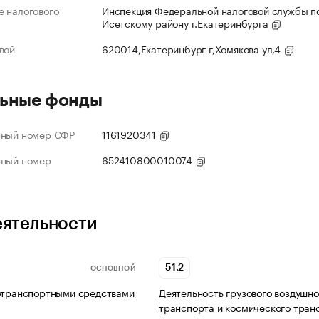
 налогового
Инспекция Федеральной налоговой службы по
Исетскому району г.Екатеринбурга
вой
620014,Екатеринбург г,Хомякова ул,4
ьные фонды
нный номер СФР
1161920341
нный номер
652410800010074
еятельности
51.2
ОСНОВНОЙ
отранспортными средствами
Деятельность грузового воздушно
транспорта и космического тран