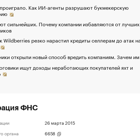
 проиграло. Как ИИ-агенты разрушают букмекерскую
рию
ют сильнейших. Почему компании избавляются от лучших
ников
к Wildberries резко нарастил кредиты селлерам до атак н
ики открыли новый способ вредить компаниям. Зачем им
оговики ищут доходы неработающих покупателей яхт и
р
рация ФНС
ации
26 марта 2015
го органа
6658