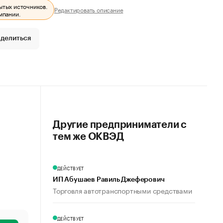
ытых источников.
Редактировать описание
мпании.
делиться
Другие предприниматели с
тем же ОКВЭД
ДЕЙСТВУЕТ
ИП Абушаев Равиль Джеферович
Торговля автотранспортными средствами
ДЕЙСТВУЕТ