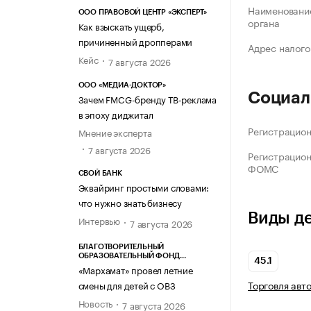
Наименование
ООО ПРАВОВОЙ ЦЕНТР «ЭКСПЕРТ»
органа
Как взыскать ущерб,
причиненный дропперами
Адрес налого
Кейс
7 августа 2026
ООО «МЕДИА-ДОКТОР»
Социал
Зачем FMCG-бренду ТВ-реклама
в эпоху диджитал
Регистрацио
Мнение эксперта
7 августа 2026
Регистрацио
ФОМС
СВОЙ БАНК
Эквайринг простыми словами:
что нужно знать бизнесу
Виды д
Интервью
7 августа 2026
БЛАГОТВОРИТЕЛЬНЫЙ
ОБРАЗОВАТЕЛЬНЫЙ ФОНД
45.1
«МАРХАМАТ»
«Мархамат» провел летние
Торговля авт
смены для детей с ОВЗ
Новость
7 августа 2026