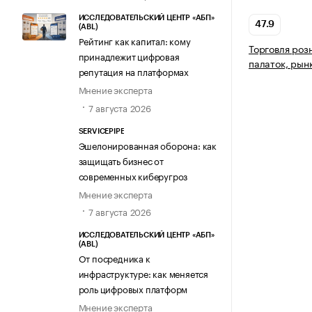
ИССЛЕДОВАТЕЛЬСКИЙ ЦЕНТР «АБП»
47.9
(ABL)
Рейтинг как капитал: кому
Торговля роз
принадлежит цифровая
палаток, рын
репутация на платформах
Мнение эксперта
7 августа 2026
SERVICEPIPE
Эшелонированная оборона: как
защищать бизнес от
современных киберугроз
Мнение эксперта
7 августа 2026
ИССЛЕДОВАТЕЛЬСКИЙ ЦЕНТР «АБП»
(ABL)
От посредника к
инфраструктуре: как меняется
роль цифровых платформ
Мнение эксперта