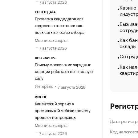
7 августа 2026
Казино
индуст
СПЕКТРДАТА
Проверка кандидатов для
Выжива
кадрового агентства: как
сотруд
повысить качество отбора
Как бан
Мнение эксперта
склады
7 августа 2026
Сотрудн
АНО «АИПР»
Почему московские зарядные
Как нал
станции работают не в полную
кварти
силу
Интервью
7 августа 2026
RICCHE
Клиентский сервис в
Регист
премиальной мебели: почему
продают не продавцы
Дата регистр
Мнение эксперта
Код налогово
7 августа 2026