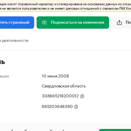
ия носит справочный характер и сгенерирована на основании данных из откр
 не является пользователем и не имеет деловых отношений с сервисом РБК Ко
Подписаться на изменения
По
лять страницей
 деятельности
ль
ации
10 июня 2008
Свердловская область
308665216200012
665203648390