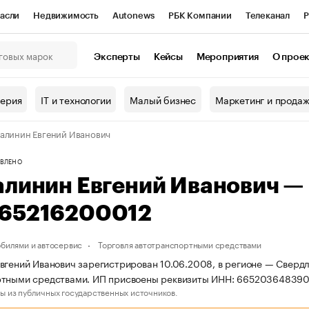
асли
Недвижимость
Autonews
РБК Компании
Телеканал
Р
К Курсы
РБК Life
Тренды
Визионеры
Национальные проекты
Эксперты
Кейсы
Мероприятия
О прое
онный клуб
Исследования
Кредитные рейтинги
Франшизы
Г
терия
IT и технологии
Малый бизнес
Маркетинг и прода
Проверка контрагентов
Политика
Экономика
Бизнес
алинин Евгений Иванович
ы
ВЛЕНО
алинин Евгений Иванович —
65216200012
обилями и автосервис
Торговля автотранспортными средствами
вгений Иванович зарегистрирован 10.06.2008, в регионе — Свердл
ртными средствами. ИП присвоены реквизиты ИНН: 66520364839
ы из публичных государственных источников.