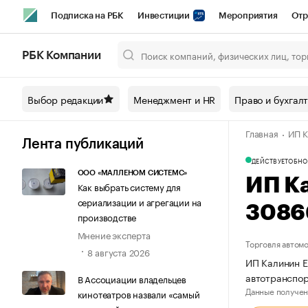
Подписка на РБК
Инвестиции
Мероприятия
Отр
Спорт
Школа управления РБК
РБК Образование
РБ
РБК Компании
Город
Стиль
Крипто
РБК Бизнес-среда
Дискусси
Выбор редакции
Менеджмент и HR
Право и бухгал
Спецпроекты СПб
Конференции СПб
Спецпроекты
Главная
ИП К
Технологии и медиа
Финансы
Рынок наличной валют
Лента публикаций
ДЕЙСТВУЕТ
ОБНО
ООО «МАЛЛЕНОМ СИСТЕМС»
ИП К
Как выбрать систему для
сериализации и агрегации на
3086
производстве
Мнение эксперта
Торговля автом
8 августа 2026
ИП Калинин Е
автотранспо
В Ассоциации владельцев
Данные получен
кинотеатров назвали «самый