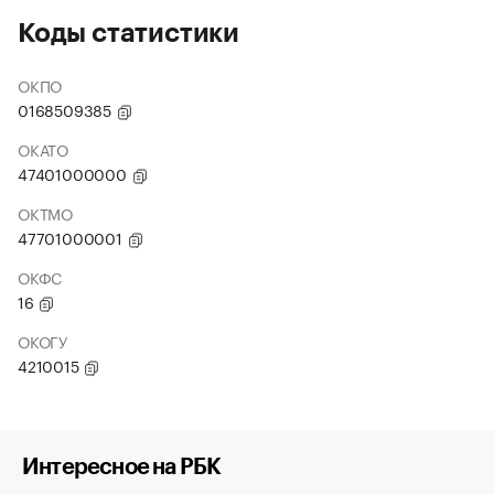
Коды статистики
ОКПО
0168509385
ОКАТО
47401000000
ОКТМО
47701000001
ОКФС
16
ОКОГУ
4210015
Интересное на РБК