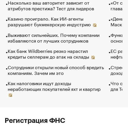
Насколько ваш авторитет зависит от
«От спо
атрибутов престижа? Тест для лидеров
глава к
Казино проиграло. Как ИИ-агенты
«Деньги
разрушают букмекерскую индустрию
Маск в 
Выживают сильнейших. Почему компании
Функции
избавляются от лучших сотрудников
основ э
Как банк Wildberries резко нарастил
ЕС раз
кредиты селлерам до атак на склады
нефти —
Сотрудники открыли новый способ вредить
Стресс 
компаниям. Зачем им это
доходов
Как налоговики ищут доходы
Что обв
неработающих покупателей яхт и квартир
для Tel
Регистрация ФНС