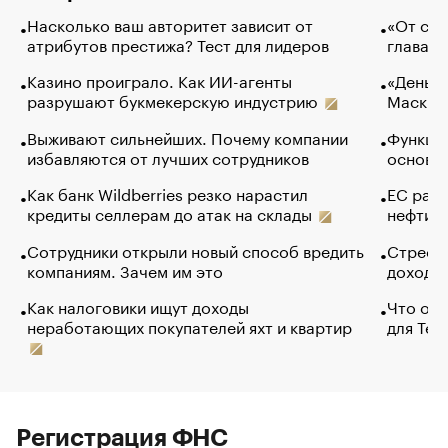
Насколько ваш авторитет зависит от
«От спо
атрибутов престижа? Тест для лидеров
глава к
Казино проиграло. Как ИИ-агенты
«Деньги
разрушают букмекерскую индустрию
Маск в 
Выживают сильнейших. Почему компании
Функции
избавляются от лучших сотрудников
основ э
Как банк Wildberries резко нарастил
ЕС раз
кредиты селлерам до атак на склады
нефти —
Сотрудники открыли новый способ вредить
Стресс 
компаниям. Зачем им это
доходов
Как налоговики ищут доходы
Что обв
неработающих покупателей яхт и квартир
для Tel
Регистрация ФНС