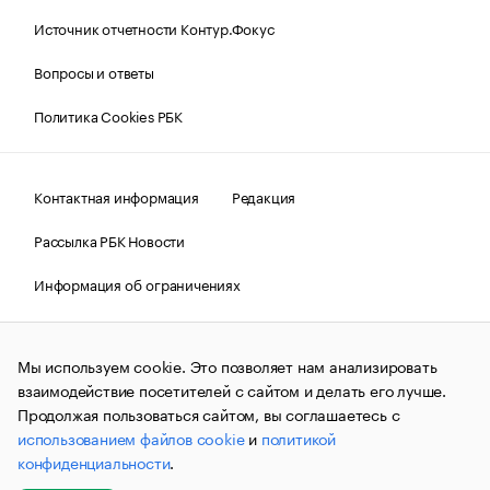
Источник отчетности Контур.Фокус
Вопросы и ответы
Политика Cookies РБК
Контактная информация
Редакция
Рассылка РБК Новости
Информация об ограничениях
Правовая информация
О соблюдении авторских прав
Мы используем cookie. Это позволяет нам анализировать
© АО «РОСБИЗНЕСКОНСАЛТИНГ»,
1995–2026.
Сообщения
и материалы информационного агентства «РБК»
взаимодействие посетителей с сайтом и делать его лучше.
(зарегистрировано Федеральной службой по надзору в сфере
Продолжая пользоваться сайтом, вы соглашаетесь с
связи, информационных технологий и массовых
использованием файлов cookie
и
политикой
коммуникаций (Роскомнадзор) 09.12.2015 за номером ИА
№ФС77-63848) сопровождаются пометкой «РБК». Отдельные
конфиденциальности
.
публикации могут содержать информацию,