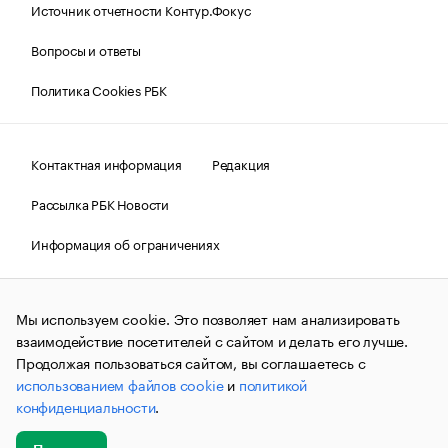
Источник отчетности Контур.Фокус
Вопросы и ответы
Политика Cookies РБК
Контактная информация
Редакция
Рассылка РБК Новости
Информация об ограничениях
Правовая информация
О соблюдении авторских прав
Мы используем cookie. Это позволяет нам анализировать
© АО «РОСБИЗНЕСКОНСАЛТИНГ»,
1995–2026.
Сообщения
и материалы информационного агентства «РБК»
взаимодействие посетителей с сайтом и делать его лучше.
(зарегистрировано Федеральной службой по надзору в сфере
Продолжая пользоваться сайтом, вы соглашаетесь с
связи, информационных технологий и массовых
использованием файлов cookie
и
политикой
коммуникаций (Роскомнадзор) 09.12.2015 за номером ИА
№ФС77-63848) сопровождаются пометкой «РБК». Отдельные
конфиденциальности
.
публикации могут содержать информацию,
не предназначенную для пользователей