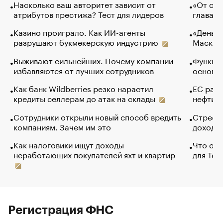
Насколько ваш авторитет зависит от
«От спо
атрибутов престижа? Тест для лидеров
глава к
Казино проиграло. Как ИИ-агенты
«Деньги
разрушают букмекерскую индустрию
Маск в 
Выживают сильнейших. Почему компании
Функции
избавляются от лучших сотрудников
основ э
Как банк Wildberries резко нарастил
ЕС раз
кредиты селлерам до атак на склады
нефти —
Сотрудники открыли новый способ вредить
Стресс 
компаниям. Зачем им это
доходов
Как налоговики ищут доходы
Что обв
неработающих покупателей яхт и квартир
для Tel
Регистрация ФНС