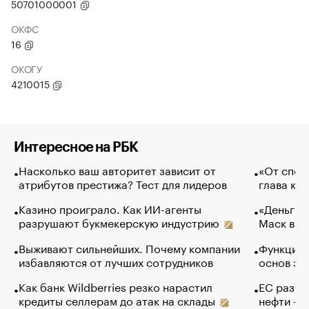
50701000001
ОКФС
16
ОКОГУ
4210015
Интересное на РБК
Насколько ваш авторитет зависит от
«От спор
атрибутов престижа? Тест для лидеров
глава ко
Казино проиграло. Как ИИ-агенты
«Деньги б
разрушают букмекерскую индустрию
Маск в и
Выживают сильнейших. Почему компании
Функции 
избавляются от лучших сотрудников
основ эф
Как банк Wildberries резко нарастил
ЕС разре
кредиты селлерам до атак на склады
нефти — 