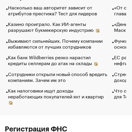
Насколько ваш авторитет зависит от
«От спо
атрибутов престижа? Тест для лидеров
глава к
Казино проиграло. Как ИИ-агенты
«Деньги
разрушают букмекерскую индустрию
Маск в 
Выживают сильнейших. Почему компании
Функции
избавляются от лучших сотрудников
основ э
Как банк Wildberries резко нарастил
ЕС раз
кредиты селлерам до атак на склады
нефти —
Сотрудники открыли новый способ вредить
Стресс 
компаниям. Зачем им это
доходов
Как налоговики ищут доходы
Что обв
неработающих покупателей яхт и квартир
для Tel
Регистрация ФНС