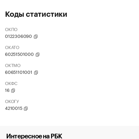
Коды статистики
ОКПО
0122306090
ОКАТО
60251501000
ОКТМО
60651101001
ОКФС
16
ОКОГУ
4210015
Интересное на РБК