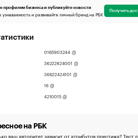
е профилем бизнеса и публикуйте новости
Получить дос
 узнаваемость и развивайте личный бренд на РБК
татистики
0165903244
36222824001
36622424101
16
4210015
есное на РБК
ко ваш авторитет зависит от атрибутов престижа? Тест д