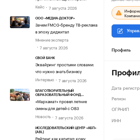
Кейс
7 августа 2026
Информац
Компания
ООО «МЕДИА-ДОКТОР»
Зачем FMCG-бренду ТВ-реклама
в эпоху диджитал
Управ
Мнение эксперта
7 августа 2026
Профиль
СВОЙ БАНК
Эквайринг простыми словами:
что нужно знать бизнесу
Профи
Интервью
7 августа 2026
Дата регистр
БЛАГОТВОРИТЕЛЬНЫЙ
ОБРАЗОВАТЕЛЬНЫЙ ФОНД
Регион
«МАРХАМАТ»
«Мархамат» провел летние
смены для детей с ОВЗ
ОГРНИП
Новость
7 августа 2026
ИНН
ИССЛЕДОВАТЕЛЬСКИЙ ЦЕНТР «АБП»
(ABL)
Рейтинг как капитал: кому