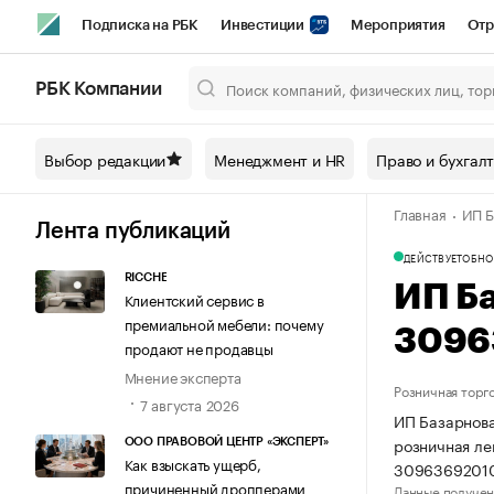
Подписка на РБК
Инвестиции
Мероприятия
Отр
Спорт
Школа управления РБК
РБК Образование
РБ
РБК Компании
Город
Стиль
Крипто
РБК Бизнес-среда
Дискусси
Выбор редакции
Менеджмент и HR
Право и бухгал
Спецпроекты СПб
Конференции СПб
Спецпроекты
Главная
ИП Б
Технологии и медиа
Финансы
Рынок наличной валют
Лента публикаций
ДЕЙСТВУЕТ
ОБНО
RICCHE
ИП Б
Клиентский сервис в
премиальной мебели: почему
3096
продают не продавцы
Мнение эксперта
Розничная торг
7 августа 2026
ИП Базарнова
розничная ле
ООО ПРАВОВОЙ ЦЕНТР «ЭКСПЕРТ»
Как взыскать ущерб,
3096369201
причиненный дропперами
Данные получен