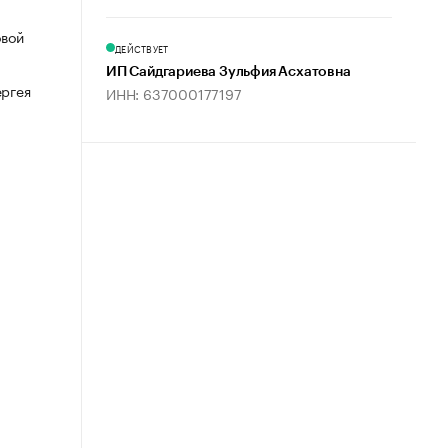
овой
ДЕЙСТВУЕТ
ИП Сайдгариева Зульфия Асхатовна
ергея
ИНН: 637000177197