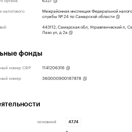
го органа
6327
 налогового
Межрайонная инспекция Федеральной налог
службы № 24 по Самарской области
вой
443112, Самарская обл, Управленческий п, С
Лазо ул, д 2а
ьные фонды
нный номер СФР
1141206316
нный номер
360000900187878
еятельности
47.74
ОСНОВНОЙ