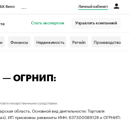
...
БК Вино
Личный кабинет
Стать экспертом
Управлять компанией
кте
азета
жи
Финансы
Недвижимость
Ретейл
Производство
а — ОГРНИП:
рговля лекарственными средствами
рская область. Основной вид деятельности: Торговля
ках). ИП присвоены реквизиты ИНН: 637300089128 и ОГРНИП: