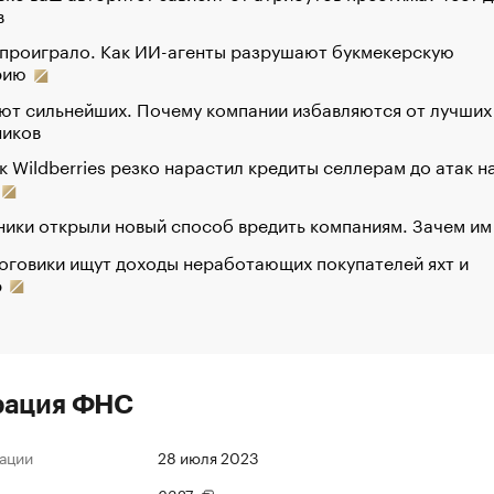
в
 проиграло. Как ИИ-агенты разрушают букмекерскую
рию
ют сильнейших. Почему компании избавляются от лучших
ников
к Wildberries резко нарастил кредиты селлерам до атак н
ики открыли новый способ вредить компаниям. Зачем им
оговики ищут доходы неработающих покупателей яхт и
р
рация ФНС
ации
28 июля 2023