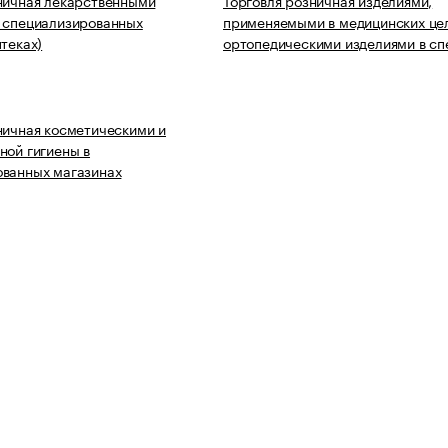
ничная лекарственными
Торговля розничная изделиями,
 специализированных
применяемыми в медицинских цел
птеках)
ортопедическими изделиями в с
ничная косметическими и
ной гигиены в
ованных магазинах