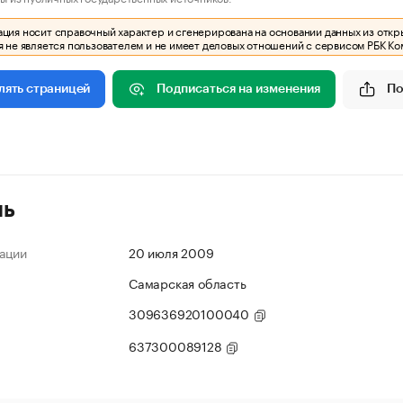
ия носит справочный характер и сгенерирована на основании данных из откр
 не является пользователем и не имеет деловых отношений с сервисом РБК Ко
Подписаться на изменения
По
лять страницей
ль
ации
20 июля 2009
Самарская область
309636920100040
637300089128