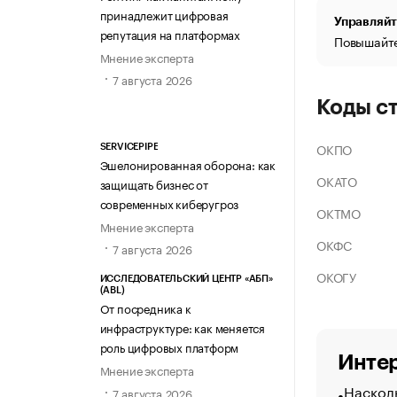
принадлежит цифровая
Управляйт
репутация на платформах
Повышайте
Мнение эксперта
7 августа 2026
Коды с
ОКПО
SERVICEPIPE
Эшелонированная оборона: как
ОКАТО
защищать бизнес от
современных киберугроз
ОКТМО
Мнение эксперта
ОКФС
7 августа 2026
ОКОГУ
ИССЛЕДОВАТЕЛЬСКИЙ ЦЕНТР «АБП»
(ABL)
От посредника к
инфраструктуре: как меняется
роль цифровых платформ
Интер
Мнение эксперта
Насколь
7 августа 2026