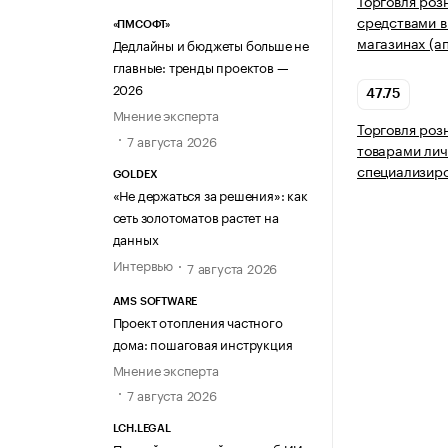
Торговля роз
средствами в
«ПМСОФТ»
магазинах (а
Дедлайны и бюджеты больше не
главные: тренды проектов —
2026
47.75
Мнение эксперта
Торговля роз
7 августа 2026
товарами лич
специализир
GOLDEX
«Не держаться за решения»: как
сеть золотоматов растет на
данных
Интервью
7 августа 2026
AMS SOFTWARE
Проект отопления частного
дома: пошаговая инструкция
Мнение эксперта
7 августа 2026
LCH.LEGAL