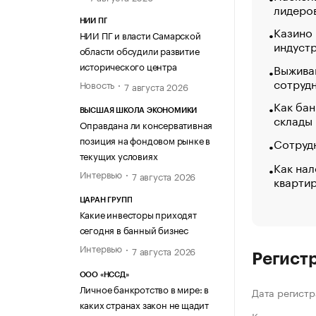
лидеро
НИИ ПГ
Казино
НИИ ПГ и власти Самарской
индуст
области обсудили развитие
исторического центра
Выжива
сотруд
Новость
7 августа 2026
Как бан
ВЫСШАЯ ШКОЛА ЭКОНОМИКИ
склады
Оправдана ли консервативная
позиция на фондовом рынке в
Сотрудн
текущих условиях
Как нал
Интервью
7 августа 2026
кварти
ЦАРАН ГРУПП
Какие инвесторы приходят
сегодня в банный бизнес
Интервью
7 августа 2026
Регист
ООО «НССД»
Личное банкротство в мире: в
Дата регистр
каких странах закон не щадит