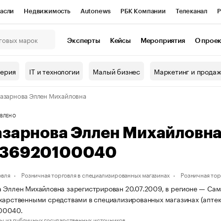
асли
Недвижимость
Autonews
РБК Компании
Телеканал
Р
К Курсы
РБК Life
Тренды
Визионеры
Национальные проекты
Эксперты
Кейсы
Мероприятия
О прое
онный клуб
Исследования
Кредитные рейтинги
Франшизы
Г
терия
IT и технологии
Малый бизнес
Маркетинг и прода
Проверка контрагентов
Политика
Экономика
Бизнес
азарнова Эллен Михайловна
ы
ВЛЕНО
азарнова Эллен Михайловн
36920100040
овля
Розничная торговля в специализированных магазинах
Розничная то
 Эллен Михайловна зарегистрирован 20.07.2009, в регионе — Сама
карственными средствами в специализированных магазинах (апте
00040.
ы из публичных государственных источников.