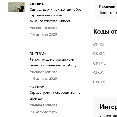
VESPERFIN
Управляйт
Одна за двоих: как женщине без
Повышайте
партнера выстроить
финансовую устойчивость
Мнение эксперта
Коды с
6 августа 2026
ОКПО
ОКАТО
ГИФТЕРИ.РУ
Рынок труда меняется: кому
ОКТМО
сейчас сложнее найти работу
Мнение эксперта
ОКФС
6 августа 2026
ОКОГУ
«АСТЕРРА»
Страх стройки: как решиться на
свой дом
Мнение эксперта
Интер
6 августа 2026
Насколь