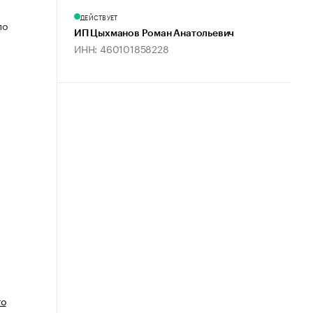
ДЕЙСТВУЕТ
по
ИП Цыхманов Роман Анатольевич
ИНН: 460101858228
го