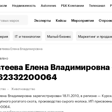
асли
Недвижимость
Autonews
РБК Компании
Телеканал
Р
К Курсы
РБК Life
Тренды
Визионеры
Национальные проекты
Эксперты
Кейсы
Мероприятия
О прое
онный клуб
Исследования
Кредитные рейтинги
Франшизы
Г
терия
IT и технологии
Малый бизнес
Маркетинг и прода
Проверка контрагентов
Политика
Экономика
Бизнес
втеева Елена Владимировна
ы
ВЛЕНО
втеева Елена Владимировна
62332200064
ство
Животноводство
лена Владимировна зарегистрирован 18.11.2010, в регионе — Курск
упного рогатого скота, производство сырого молока. ИП присвое
00064.
ы из публичных государственных источников.