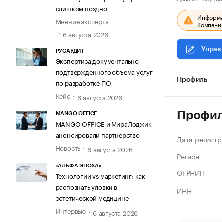
слишком поздно
Информац
Мнение эксперта
Компания
6 августа 2026
Управ
РУСАУДИТ
Экспертиза документально
подтвержденного объема услуг
Профиль
по разработке ПО
Кейс
6 августа 2026
Профи
MANGO OFFICE
MANGO OFFICE и МираЛоджик
анонсировали партнерство
Дата регистр
Новость
6 августа 2026
Регион
«АЛЬФА ЭПОХА»
ОГРНИП
Технологии vs маркетинг: как
распознать уловки в
ИНН
эстетической медицине
Интервью
6 августа 2026