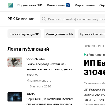
Подписка на РБК
Инвестиции
Мероприятия
Отр
Спорт
Школа управления РБК
РБК Образование
РБ
РБК Компании
Город
Стиль
Крипто
РБК Бизнес-среда
Дискусси
Выбор редакции
Менеджмент и HR
Право и бухгал
Спецпроекты СПб
Конференции СПб
Спецпроекты
Главная
ИП Е
Технологии и медиа
Финансы
Рынок наличной валют
Лента публикаций
ДЕЙСТВУЕТ
ОБНО
ООО «ИК «555»
ИП Е
Ремонт серводвигателя или
замена: как не потратить деньги
3104
впустую
Мнение эксперта
Сельское хозяй
6 августа 2026
ИП Евтеева Е
молочного кр
ВИСТА
Черный ящик компании: почему
3104623322
бизнес узнает причину провала
Данные получен