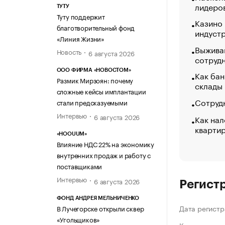
лидеро
ТУТУ
Туту поддержит
Казино
благотворительный фонд
индуст
«Линия Жизни»
Выжива
Новость
6 августа 2026
сотруд
ООО ФИРМА «НОВОСТОМ»
Как бан
Размик Мирзоян: почему
склады
сложные кейсы имплантации
Сотрудн
стали предсказуемыми
Интервью
6 августа 2026
Как нал
кварти
«HOOUUM»
Влияние НДС 22% на экономику
внутренних продаж и работу с
поставщиками
Интервью
6 августа 2026
Регист
ФОНД АНДРЕЯ МЕЛЬНИЧЕНКО
Дата регистр
В Лучегорске открыли сквер
«Угольщиков»