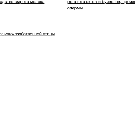
водство сырого молока
рогатого скота и буйволов, произ
спермы
ельскохозяйственной птицы