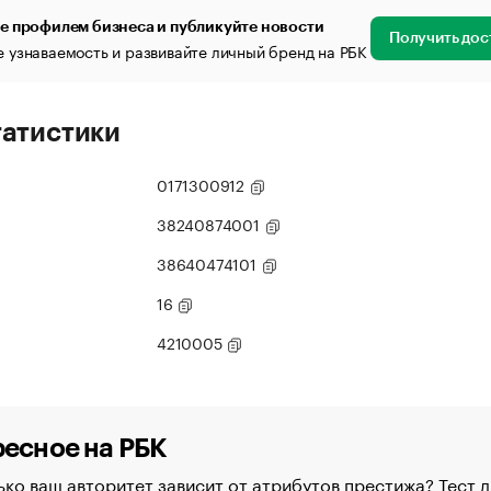
е профилем бизнеса и публикуйте новости
Получить дос
 узнаваемость и развивайте личный бренд на РБК
татистики
0171300912
38240874001
38640474101
16
4210005
есное на РБК
ко ваш авторитет зависит от атрибутов престижа? Тест д