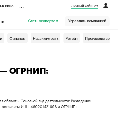
...
БК Вино
Личный кабинет
Стать экспертом
Управлять компанией
кте
азета
жи
Финансы
Недвижимость
Ретейл
Производство
 — ОГРНИП:
ая область. Основной вид деятельности: Разведение
ны реквизиты ИНН: 460201421696 и ОГРНИП: