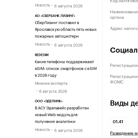
Код налогово
Новость
6 августа 2026
Наименование
органа
АО «СБЕРБАНК ЛИЗИНГ»
СберЛизинг поставил в
Адрес налого
Ярославскую область пять новых
пожарных автоцистерн
Новость
6 августа 2026
Социал
REDESIM
Какие телефоны поддерживают
Регистрацио
eSIM: список смартфонов с eSIM
в 2026 году
Регистрацио
ФОМС
Мнение эксперта
6 августа 2026
ООО «ЭДЕЛИНК»
Виды д
В АСУ Эдельвейс разработан
новый Web модуль для
получения аналитики
01.41
Новость
6 августа 2026
Разведение м