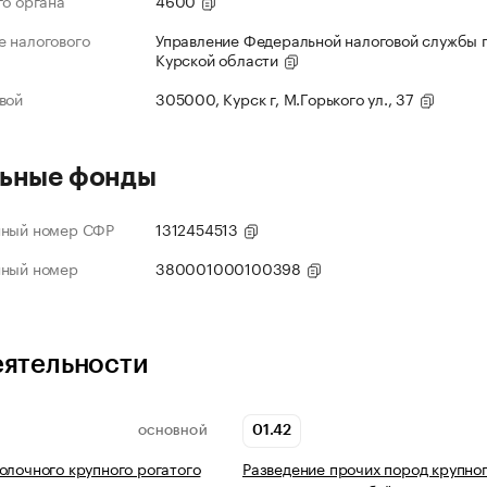
го органа
4600
 налогового
Управление Федеральной налоговой службы 
Курской области
вой
305000, Курск г, М.Горького ул., 37
ьные фонды
нный номер СФР
1312454513
нный номер
380001000100398
еятельности
01.42
ОСНОВНОЙ
олочного крупного рогатого
Разведение прочих пород крупно