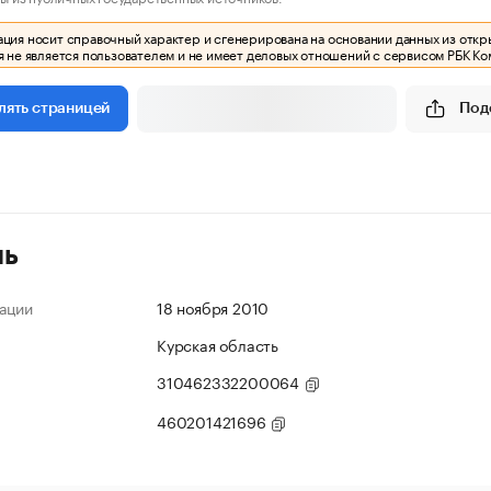
ия носит справочный характер и сгенерирована на основании данных из откр
 не является пользователем и не имеет деловых отношений с сервисом РБК Ко
Под
лять страницей
ль
ации
18 ноября 2010
Курская область
310462332200064
460201421696