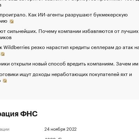
в
 проиграло. Как ИИ-агенты разрушают букмекерскую
рию
ют сильнейших. Почему компании избавляются от лучших
ников
к Wildberries резко нарастил кредиты селлерам до атак н
ики открыли новый способ вредить компаниям. Зачем им
оговики ищут доходы неработающих покупателей яхт и
р
рация ФНС
ации
24 ноября 2022