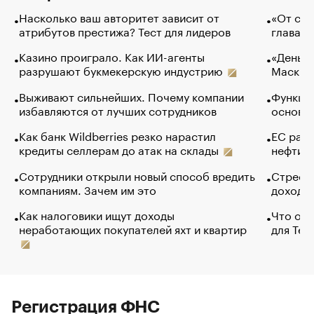
Насколько ваш авторитет зависит от
«От спо
атрибутов престижа? Тест для лидеров
глава к
Казино проиграло. Как ИИ-агенты
«Деньги
разрушают букмекерскую индустрию
Маск в 
Выживают сильнейших. Почему компании
Функции
избавляются от лучших сотрудников
основ э
Как банк Wildberries резко нарастил
ЕС раз
кредиты селлерам до атак на склады
нефти —
Сотрудники открыли новый способ вредить
Стресс 
компаниям. Зачем им это
доходов
Как налоговики ищут доходы
Что обв
неработающих покупателей яхт и квартир
для Tel
Регистрация ФНС