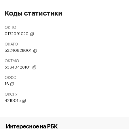
Коды статистики
ОКПО
0172091020
ОКАТО
53240828001
ОКТМО
53640428101
ОКФС
16
ОКОГУ
4210015
Интересное на РБК