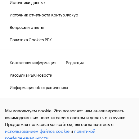
Источники данных
Источник отчетности Контур.Фокус
Вопросы и ответы
Политика Cookies РБК
Контактная информация
Редакция
Рассылка РБК Новости
Информация об ограничениях
Правовая информация
О соблюдении авторских прав
Мы используем cookie. Это позволяет нам анализировать
© АО «РОСБИЗНЕСКОНСАЛТИНГ»,
1995–2026.
Сообщения
и материалы информационного агентства «РБК»
взаимодействие посетителей с сайтом и делать его лучше.
(зарегистрировано Федеральной службой по надзору в сфере
Продолжая пользоваться сайтом, вы соглашаетесь с
связи, информационных технологий и массовых
использованием файлов cookie
и
политикой
коммуникаций (Роскомнадзор) 09.12.2015 за номером ИА
№ФС77-63848) сопровождаются пометкой «РБК». Отдельные
конфиденциальности
.