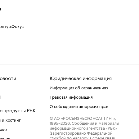
я
Контур.Фокус
овости
Юридическая информация
Информация об ограничениях
d
Правовая информация
О соблюдении авторских прав
е продукты РБК
© АО «РОСБИЗНЕСКОНСАЛТИНГ»,
 и хостинг
1995–2026.
Сообщения и материалы
информационного агентства «РБК»
лако
(зарегистрировано Федеральной
службой по надзору в сфере связи,
шения