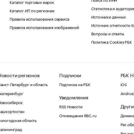
Каталог торговых марок
Статистика и аудитори
Каталог ИП по регионам
Источники данных
Правила использования сервиса
Источник отчетности 
Правила использования изображений
Вопросы и ответы
Политика Cookies РБК
Новости регионов
Подписки
РБК Н
анкт-Петербург и область
Подписка на РБК
iOS
катеринбург
Androi
Уведомления
Новосибирск
Други
RSS Новости
Башкортостан
Оповещения RBC.ru
Домены
ологодская область
Рег.об
Калининград
Рег.ре