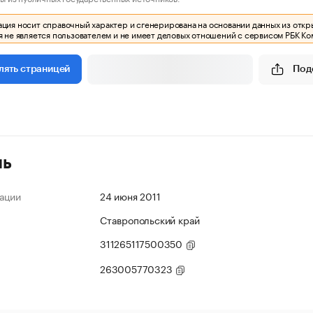
ия носит справочный характер и сгенерирована на основании данных из откр
 не является пользователем и не имеет деловых отношений с сервисом РБК Ко
Под
лять страницей
ль
ации
24 июня 2011
Ставропольский край
311265117500350
263005770323