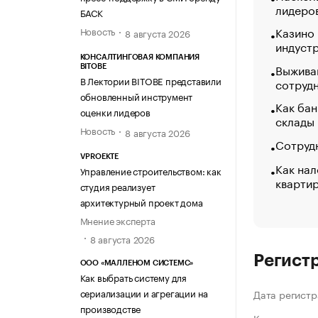
лидеро
БАСК
Казино
Новость
8 августа 2026
индуст
КОНСАЛТИНГОВАЯ КОМПАНИЯ
Выжива
BITOBE
В Лектории BITOBE представили
сотруд
обновленный инструмент
Как бан
оценки лидеров
склады
Новость
8 августа 2026
Сотрудн
VPROEKTE
Как нал
Управление строительством: как
кварти
студия реализует
архитектурный проект дома
Мнение эксперта
8 августа 2026
Регист
ООО «МАЛЛЕНОМ СИСТЕМС»
Как выбрать систему для
сериализации и агрегации на
Дата регистр
производстве