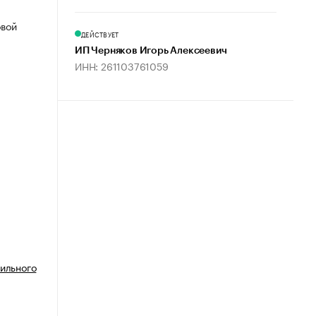
овой
ДЕЙСТВУЕТ
ИП Черняков Игорь Алексеевич
ИНН: 261103761059
бильного