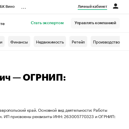
...
БК Вино
Личный кабинет
Стать экспертом
Управлять компанией
кте
азета
жи
Финансы
Недвижимость
Ретейл
Производство
вич — ОГРНИП:
авропольский край. Основной вид деятельности: Работы
ки. ИП присвоены реквизиты ИНН: 263005770323 и ОГРНИП: