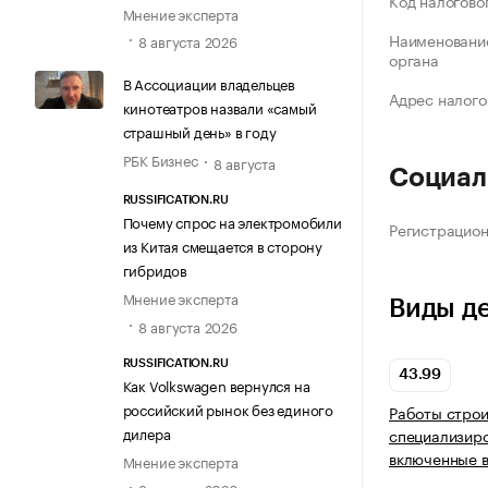
Код налогово
Мнение эксперта
Наименование
8 августа 2026
органа
В Ассоциации владельцев
Адрес налого
кинотеатров назвали «самый
страшный день» в году
РБК Бизнес
8 августа
Социал
RUSSIFICATION.RU
Почему спрос на электромобили
Регистрацио
из Китая смещается в сторону
гибридов
Мнение эксперта
Виды д
8 августа 2026
RUSSIFICATION.RU
43.99
Как Volkswagen вернулся на
российский рынок без единого
Работы стро
дилера
специализиро
включенные в
Мнение эксперта