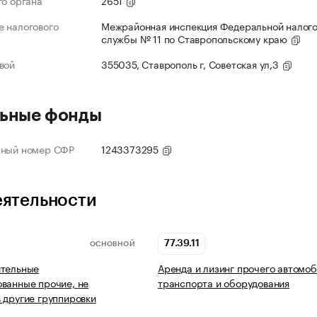
го органа
2651
 налогового
Межрайонная инспекция Федеральной налог
службы № 11 по Ставропольскому краю
вой
355035, Ставрополь г, Советская ул,3
ьные фонды
нный номер СФР
1243373295
еятельности
77.39.11
ОСНОВНОЙ
ительные
Аренда и лизинг прочего автомо
ванные прочие, не
транспорта и оборудования
 другие группировки