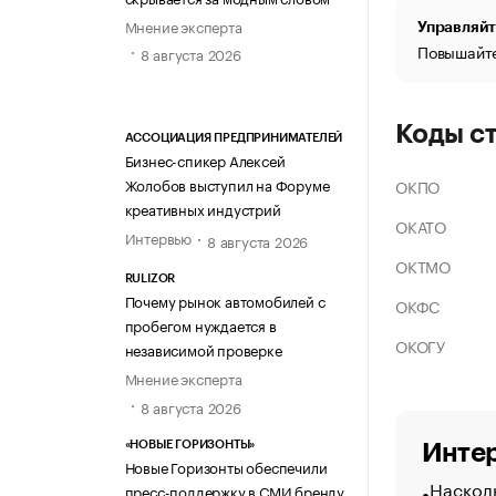
Мнение эксперта
Управляйт
Повышайте
8 августа 2026
Коды с
АССОЦИАЦИЯ ПРЕДПРИНИМАТЕЛЕЙ
Бизнес-спикер Алексей
Жолобов выступил на Форуме
ОКПО
креативных индустрий
ОКАТО
Интервью
8 августа 2026
ОКТМО
RULIZOR
Почему рынок автомобилей с
ОКФС
пробегом нуждается в
ОКОГУ
независимой проверке
Мнение эксперта
8 августа 2026
«НОВЫЕ ГОРИЗОНТЫ»
Интер
Новые Горизонты обеспечили
Насколь
пресс-поддержку в СМИ бренду