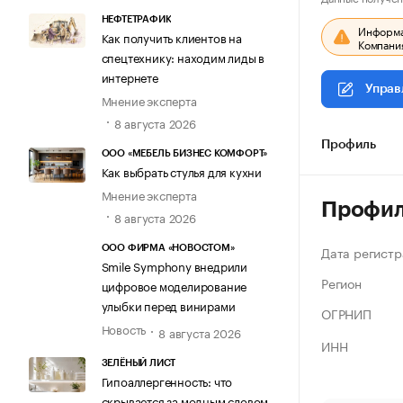
НЕФТЕТРАФИК
Информац
Как получить клиентов на
Компания
спецтехнику: находим лиды в
интернете
Управ
Мнение эксперта
8 августа 2026
Профиль
ООО «МЕБЕЛЬ БИЗНЕС КОМФОРТ»
Как выбрать стулья для кухни
Мнение эксперта
Профи
8 августа 2026
Дата регистр
ООО ФИРМА «НОВОСТОМ»
Smile Symphony внедрили
Регион
цифровое моделирование
улыбки перед винирами
ОГРНИП
Новость
8 августа 2026
ИНН
ЗЕЛЁНЫЙ ЛИСТ
Гипоаллергенность: что
скрывается за модным словом