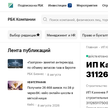
Подписка на РБК
Инвестиции
Мероприятия
Отр
Спорт
Школа управления РБК
РБК Образование
РБ
РБК Компании
Город
Стиль
Крипто
РБК Бизнес-среда
Дискусси
Выбор редакции
Менеджмент и HR
Право и бухгал
Спецпроекты СПб
Конференции СПб
Спецпроекты
Главная
ИП К
Технологии и медиа
Финансы
Рынок наличной валют
Лента публикаций
ДЕЙСТВУЕТ
ОБНО
«Газпром» заметил антирекорд
ИП К
по объему запасов газа в Европе
РБК Бизнес
3112
8 августа
НЕФТЕТРАФИК
Строительство
Получили 26 468 заявок по 38 р
ИП Каменев Р
через ВК: кейс онлайн-школы в
строительные
мягкой нише
311265117500
Кейс
8 августа 2026
Данные получен