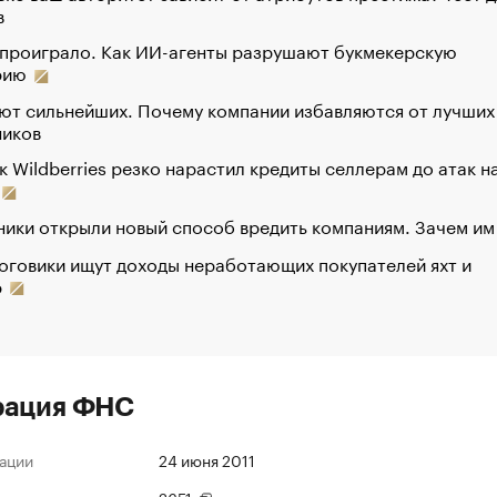
в
 проиграло. Как ИИ-агенты разрушают букмекерскую
рию
ют сильнейших. Почему компании избавляются от лучших
ников
к Wildberries резко нарастил кредиты селлерам до атак н
ики открыли новый способ вредить компаниям. Зачем им
оговики ищут доходы неработающих покупателей яхт и
р
рация ФНС
ации
24 июня 2011