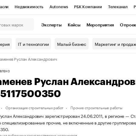
асли
Недвижимость
Autonews
РБК Компании
Телеканал
Р
К Курсы
РБК Life
Тренды
Визионеры
Национальные проекты
Эксперты
Кейсы
Мероприятия
О прое
онный клуб
Исследования
Кредитные рейтинги
Франшизы
Г
терия
IT и технологии
Малый бизнес
Маркетинг и прода
Проверка контрагентов
Политика
Экономика
Бизнес
аменев Руслан Александрович
ы
ВЛЕНО
аменев Руслан Александро
65117500350
Организация строительных работ
Прочие строительные работы
услан Александрович зарегистрирован 24.06.2011, в регионе — Ст
 специализированные прочие, не включенные в другие группиров
350.
ы из публичных государственных источников.