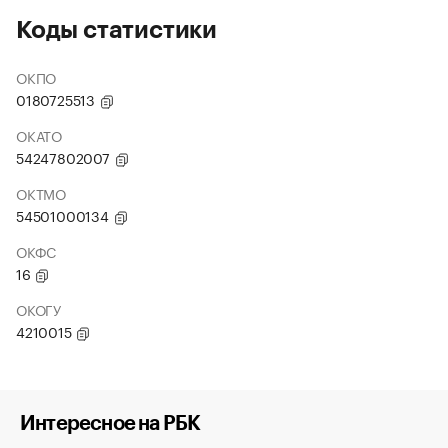
Коды статистики
ОКПО
0180725513
ОКАТО
54247802007
ОКТМО
54501000134
ОКФС
16
ОКОГУ
4210015
Интересное на РБК