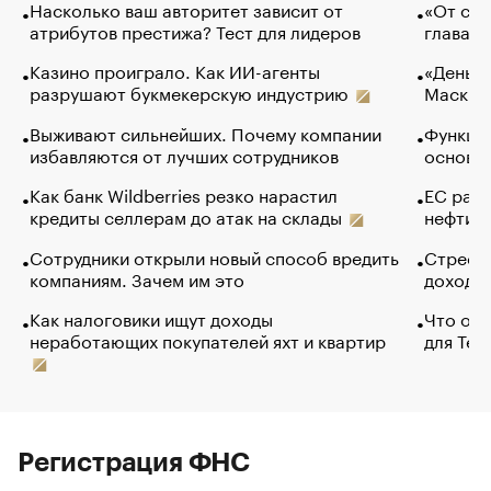
Насколько ваш авторитет зависит от
«От спо
атрибутов престижа? Тест для лидеров
глава к
Казино проиграло. Как ИИ-агенты
«Деньги
разрушают букмекерскую индустрию
Маск в 
Выживают сильнейших. Почему компании
Функции
избавляются от лучших сотрудников
основ э
Как банк Wildberries резко нарастил
ЕС раз
кредиты селлерам до атак на склады
нефти —
Сотрудники открыли новый способ вредить
Стресс 
компаниям. Зачем им это
доходов
Как налоговики ищут доходы
Что обв
неработающих покупателей яхт и квартир
для Tel
Регистрация ФНС