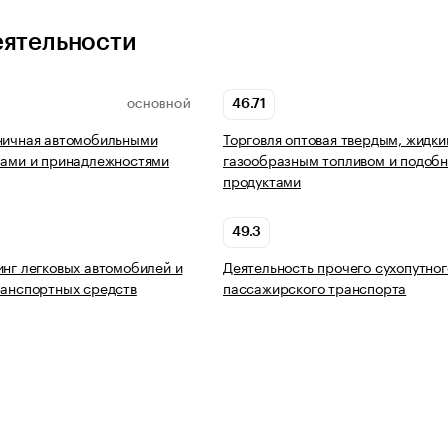
еятельности
46.71
ОСНОВНОЙ
ничная автомобильными
Торговля оптовая твердым, жидки
лами и принадлежностями
газообразным топливом и подоб
продуктами
49.3
инг легковых автомобилей и
Деятельность прочего сухопутног
ранспортных средств
пассажирского транспорта