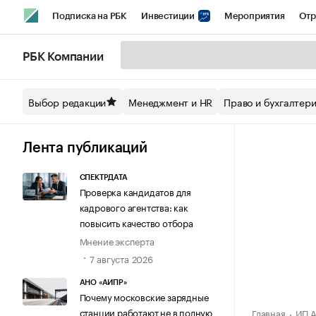
Подписка на РБК
Инвестиции
Мероприятия
Отр
Спорт
Школа управления РБК
РБК Образование
РБ
РБК Компании
Стиль
Крипто
РБК Бизнес-среда
Дискуссионный кл
Выбор редакции
Менеджмент и HR
Право и бухгалтер
Спецпроекты СПб
Конференции СПб
Спецпроекты
Технологии и медиа
Финансы
Рынок наличной валют
Лента публикаций
СПЕКТРДАТА
Проверка кандидатов для
кадрового агентства: как
повысить качество отбора
Мнение эксперта
7 августа 2026
АНО «АИПР»
Почему московские зарядные
станции работают не в полную
Главная
ИП А