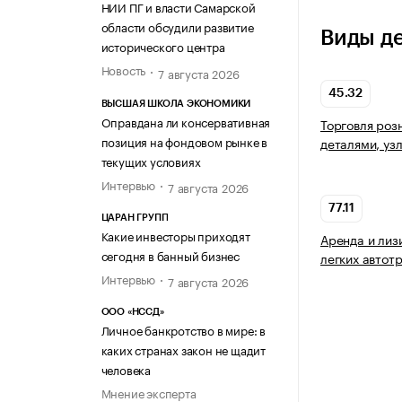
НИИ ПГ и власти Самарской
области обсудили развитие
Виды д
исторического центра
Новость
7 августа 2026
45.32
ВЫСШАЯ ШКОЛА ЭКОНОМИКИ
Оправдана ли консервативная
Торговля роз
позиция на фондовом рынке в
деталями, уз
текущих условиях
Интервью
7 августа 2026
77.11
ЦАРАН ГРУПП
Какие инвесторы приходят
Аренда и лиз
сегодня в банный бизнес
легких автот
Интервью
7 августа 2026
ООО «НССД»
Личное банкротство в мире: в
каких странах закон не щадит
человека
Мнение эксперта