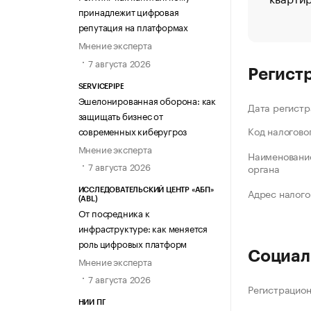
принадлежит цифровая
репутация на платформах
Мнение эксперта
7 августа 2026
Регист
SERVICEPIPE
Эшелонированная оборона: как
Дата регистр
защищать бизнес от
Код налогово
современных киберугроз
Мнение эксперта
Наименование
7 августа 2026
органа
Адрес налого
ИССЛЕДОВАТЕЛЬСКИЙ ЦЕНТР «АБП»
(ABL)
От посредника к
инфраструктуре: как меняется
роль цифровых платформ
Социал
Мнение эксперта
7 августа 2026
Регистрацио
НИИ ПГ