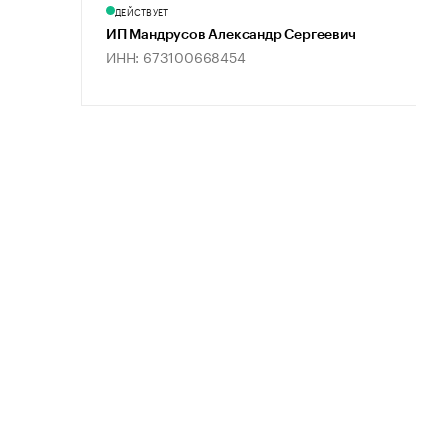
ДЕЙСТВУЕТ
ИП Мандрусов Александр Сергеевич
ИНН: 673100668454