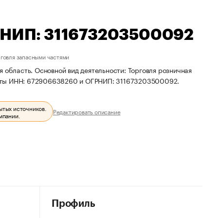
ГРНИП: 311673203500092
говля запасными частями
 область. Основной вид деятельности: Торговля розничная
зиты ИНН: 672906638260 и ОГРНИП: 311673203500092.
ытых источников.
Редактировать описание
мпании.
Профиль