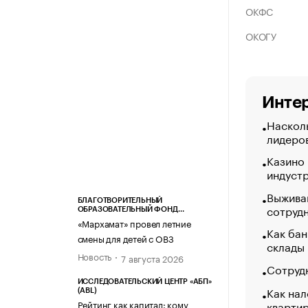
ОКФС
ОКОГУ
Интер
Насколь
лидеро
Казино
индуст
Выжива
БЛАГОТВОРИТЕЛЬНЫЙ
сотруд
ОБРАЗОВАТЕЛЬНЫЙ ФОНД
«МАРХАМАТ»
«Мархамат» провел летние
Как бан
смены для детей с ОВЗ
склады
Новость
7 августа 2026
Сотрудн
ИССЛЕДОВАТЕЛЬСКИЙ ЦЕНТР «АБП»
Как нал
(ABL)
кварти
Рейтинг как капитал: кому