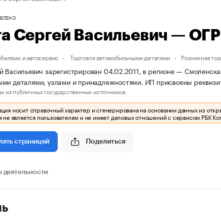
ВЛЕНО
га Сергей Васильевич — О
обилями и автосервис
Торговля автомобильными деталями
Розничная тор
й Васильевич зарегистрирован 04.02.2011, в регионе — Смоленская
ыми деталями, узлами и принадлежностями. ИП присвоены рекви
ы из публичных государственных источников.
ия носит справочный характер и сгенерирована на основании данных из откр
 не является пользователем и не имеет деловых отношений с сервисом РБК Ко
Поделиться
лять страницей
 деятельности
ль