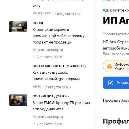
силу
ДЕЙСТВУЕТ
ОБНО
Интервью
7 августа 2026
ИП А
RICCHE
Клиентский сервис в
Торговля автом
премиальной мебели: почему
ИП Ага Серге
продают не продавцы
автомобильн
Мнение эксперта
Данные получен
7 августа 2026
Информац
ООО ПРАВОВОЙ ЦЕНТР «ЭКСПЕРТ»
Компания
Как взыскать ущерб,
причиненный дропперами
Управ
Кейс
7 августа 2026
ООО «МЕДИА-ДОКТОР»
Профиль
Виды
Зачем FMCG-бренду ТВ-реклама
в эпоху диджитал
Мнение эксперта
Профи
7 августа 2026