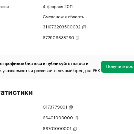
ации
4 февраля 2011
Смоленская область
311673203500092
672906638260
е профилем бизнеса и публикуйте новости
Получить дос
 узнаваемость и развивайте личный бренд на РБК
татистики
0173779001
66401000000
66701000001