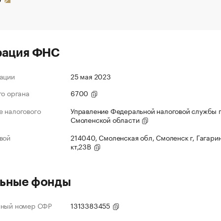
рация ФНС
ации
25 мая 2023
го органа
6700
 налогового
Управление Федеральной налоговой службы 
Смоленской области
вой
214040, Смоленская обл, Смоленск г, Гагарин
кт,23В
ьные фонды
нный номер СФР
1313383455