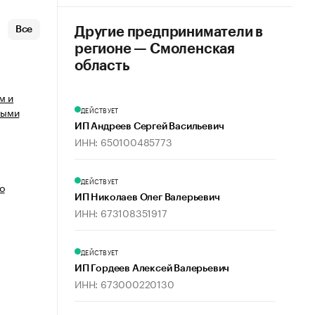
Все
Другие предприниматели в
регионе — Смоленская
область
м и
ными
ДЕЙСТВУЕТ
ИП Андреев Сергей Васильевич
ИНН: 650100485773
ДЕЙСТВУЕТ
о
ИП Николаев Олег Валерьевич
ИНН: 673108351917
ДЕЙСТВУЕТ
ИП Гордеев Алексей Валерьевич
ИНН: 673000220130