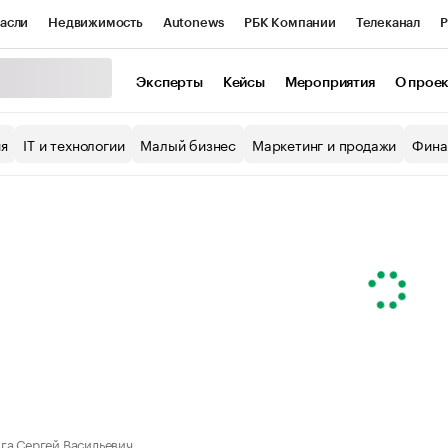
асли
Недвижимость
Autonews
РБК Компании
Телеканал
Р
К Курсы
РБК Life
Тренды
Визионеры
Национальные проекты
Эксперты
Кейсы
Мероприятия
О прое
уб
Исследования
Кредитные рейтинги
Франшизы
Газета
ия
IT и технологии
Малый бизнес
Маркетинг и продажи
Фина
Проверка контрагентов
Политика
Экономика
Бизнес
ы
га Сергей Васильевич