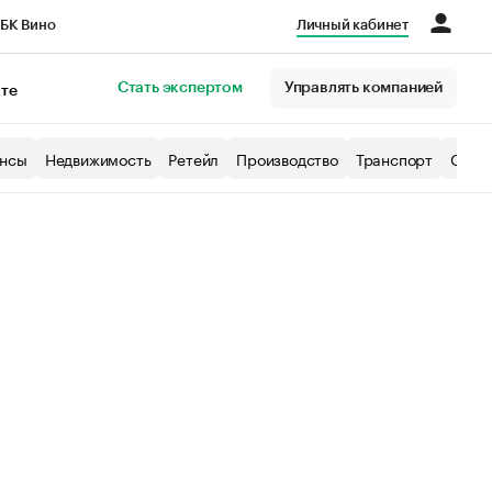
БК Вино
Личный кабинет
Город
Стать экспертом
Управлять компанией
кте
нсы
Недвижимость
Ретейл
Производство
Транспорт
Образ