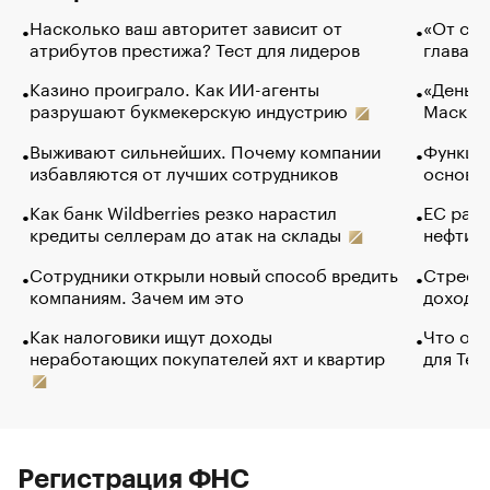
Насколько ваш авторитет зависит от
«От спо
атрибутов престижа? Тест для лидеров
глава к
Казино проиграло. Как ИИ-агенты
«Деньги
разрушают букмекерскую индустрию
Маск в 
Выживают сильнейших. Почему компании
Функции
избавляются от лучших сотрудников
основ э
Как банк Wildberries резко нарастил
ЕС раз
кредиты селлерам до атак на склады
нефти —
Сотрудники открыли новый способ вредить
Стресс 
компаниям. Зачем им это
доходов
Как налоговики ищут доходы
Что обв
неработающих покупателей яхт и квартир
для Tel
Регистрация ФНС