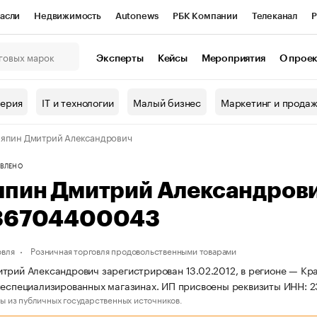
асли
Недвижимость
Autonews
РБК Компании
Телеканал
Р
К Курсы
РБК Life
Тренды
Визионеры
Национальные проекты
Эксперты
Кейсы
Мероприятия
О прое
онный клуб
Исследования
Кредитные рейтинги
Франшизы
Г
терия
IT и технологии
Малый бизнес
Маркетинг и прода
Проверка контрагентов
Политика
Экономика
Бизнес
япин Дмитрий Александрович
ы
ВЛЕНО
япин Дмитрий Александров
36704400043
овля
Розничная торговля продовольственными товарами
трий Александрович зарегистрирован 13.02.2012, в регионе — Кра
неспециализированных магазинах. ИП присвоены реквизиты ИНН:
ы из публичных государственных источников.