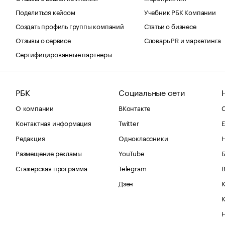
Поделиться кейсом
Учебник РБК Компании
Создать профиль группы компаний
Статьи о бизнесе
Отзывы о сервисе
Словарь PR и маркетинга
Сертифицированные партнеры
РБК
Социальные сети
О компании
ВКонтакте
С
Контактная информация
Twitter
Е
Редакция
Одноклассники
Размещение рекламы
YouTube
Стажерская программа
Telegram
В
Дзен
К