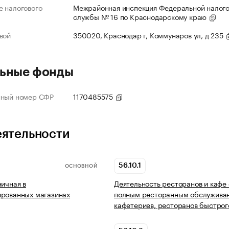
 налогового
Межрайонная инспекция Федеральной налог
службы № 16 по Краснодарскому краю
вой
350020, Краснодар г, Коммунаров ул, д 235
ьные фонды
нный номер СФР
1170485575
еятельности
56.10.1
ОСНОВНОЙ
ничная в
Деятельность ресторанов и кафе 
ированных магазинах
полным ресторанным обслужива
кафетериев, ресторанов быстрог