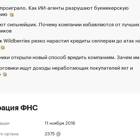
 проиграло. Как ИИ-агенты разрушают букмекерскую
рию
ют сильнейших. Почему компании избавляются от лучших
ников
к Wildberries резко нарастил кредиты селлерам до атак н
ики открыли новый способ вредить компаниям. Зачем им
оговики ищут доходы неработающих покупателей яхт и
р
рация ФНС
ации
11 ноября 2016
го органа
2375