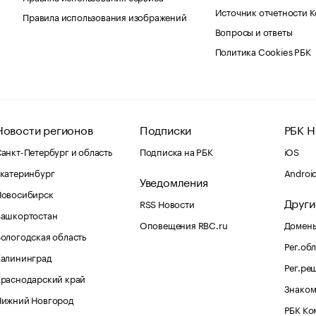
Источник отчетности 
Правила использования изображений
Вопросы и ответы
Политика Cookies РБК
Новости регионов
Подписки
РБК Н
анкт-Петербург и область
Подписка на РБК
iOS
катеринбург
Androi
Уведомления
Новосибирск
Други
RSS Новости
Башкортостан
Оповещения RBC.ru
Домены
ологодская область
Рег.об
Калининград
Рег.ре
раснодарский край
Знаком
Нижний Новгород
РБК Ко