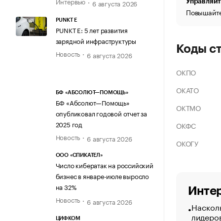
Интервью
Управляйт
6 августа 2026
Повышайте
PUNKT E
PUNKT E: 5 лет развития
зарядной инфраструктуры
Коды с
Новость
6 августа 2026
ОКПО
ОКАТО
БФ «АБСОЛЮТ—ПОМОЩЬ»
БФ «Абсолют—Помощь»
ОКТМО
опубликовал годовой отчет за
2025 год
ОКФС
Новость
6 августа 2026
ОКОГУ
ООО «СПИКАТЕЛ»
Число кибератак на российский
бизнес в январе-июле выросло
на 32%
Интер
Новость
6 августа 2026
Насколь
лидеро
ЦИФКОМ