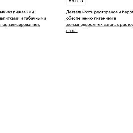
56.10.3
ничная пищевыми
Деятельность ресторанов и баро
напитками и табачными
обеспечению питанием в
специализированных
железнодорожных вагонах-ресто
на с…