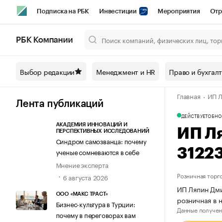
Подписка на РБК
Инвестиции
Мероприятия
Отр
Спорт
Школа управления РБК
РБК Образование
РБ
РБК Компании
Город
Стиль
Крипто
РБК Бизнес-среда
Дискусси
Выбор редакции
Менеджмент и HR
Право и бухгал
Спецпроекты СПб
Конференции СПб
Спецпроекты
Главная
ИП Л
Технологии и медиа
Финансы
Рынок наличной валют
Лента публикаций
ДЕЙСТВУЕТ
ОБНО
АКАДЕМИЯ ИННОВАЦИЙ И
ИП Л
ПЕРСПЕКТИВНЫХ ИССЛЕДОВАНИЙ
Синдром самозванца: почему
3122
ученые сомневаются в себе
Мнение эксперта
Розничная торг
6 августа 2026
ИП Ляпин Дми
ООО «МАКС ТРАСТ»
розничная в 
Бизнес-культура в Турции:
Данные получен
почему в переговорах вам