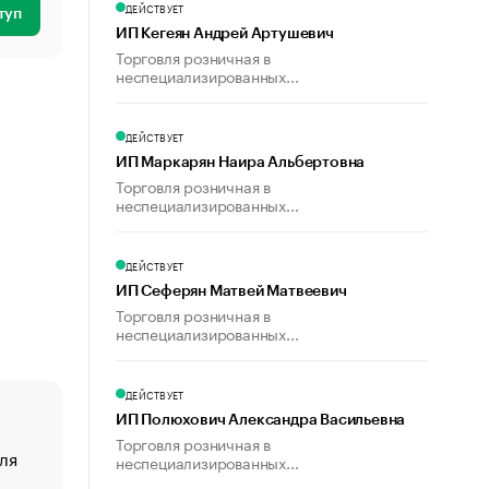
ДЕЙСТВУЕТ
туп
ИП Кегеян Андрей Артушевич
Торговля розничная в
неспециализированных...
ДЕЙСТВУЕТ
ИП Маркарян Наира Альбертовна
Торговля розничная в
неспециализированных...
ДЕЙСТВУЕТ
ИП Сеферян Матвей Матвеевич
Торговля розничная в
неспециализированных...
ДЕЙСТВУЕТ
ИП Полюхович Александра Васильевна
Торговля розничная в
ля
«От спорта тело стареет иначе». Как живет глава ко
неспециализированных...
создавшей GTA