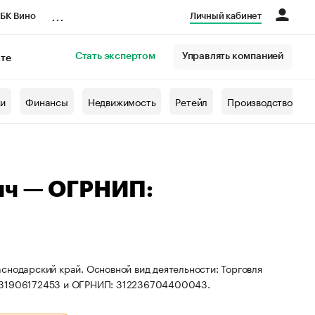
...
БК Вино
Личный кабинет
Стать экспертом
Управлять компанией
кте
азета
жи
Финансы
Недвижимость
Ретейл
Производство
ич — ОГРНИП:
снодарский край. Основной вид деятельности: Торговля
 231906172453 и ОГРНИП: 312236704400043.