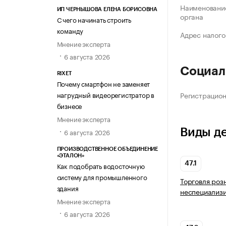
Наименование
ИП ЧЕРНЫШОВА ЕЛЕНА БОРИСОВНА
органа
С чего начинать строить
команду
Адрес налого
Мнение эксперта
6 августа 2026
Социал
RIXET
Почему смартфон не заменяет
Регистрацио
нагрудный видеорегистратор в
бизнесе
Мнение эксперта
Виды д
6 августа 2026
ПРОИЗВОДСТВЕННОЕ ОБЪЕДИНЕНИЕ
«ЭТАЛОН»
47.1
Как подобрать водосточную
систему для промышленного
Торговля роз
здания
неспециализ
Мнение эксперта
6 августа 2026