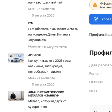
наливают десятый чай
Информац
Компания
Мнение эксперта
6 августа 2026
Управ
LYM
LYM обеспечил 3D-полет и связь
на концерте Димы Билана в
Профиль
Виды
«Лужниках»
Новость
6 августа 2026
Профи
APPRUVO
Как купить авто в 2026 году:
Дата регистр
наличные, автокредит,
потребкредит, лизинг
Регион
Мнение эксперта
ОГРНИП
6 августа 2026
ИНН
АЛЬЯНС СТРАТЕГИЧЕСКИХ
МЕТАЛЛОВ «СТАННУМ»
Металл, который держит
суверенитет