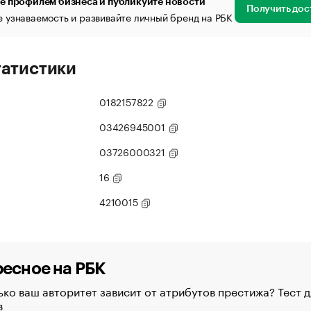
е профилем бизнеса и публикуйте новости
Получить дос
 узнаваемость и развивайте личный бренд на РБК
татистики
0182157822
03426945001
03726000321
16
4210015
есное на РБК
ко ваш авторитет зависит от атрибутов престижа? Тест д
в