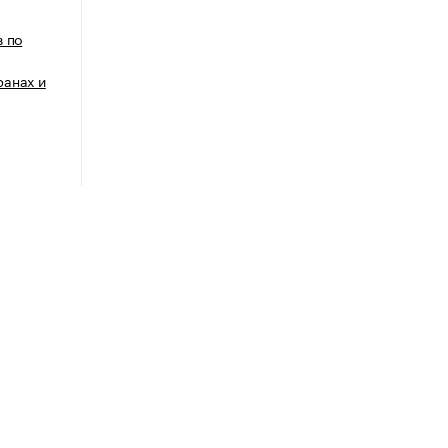
в по
ранах и