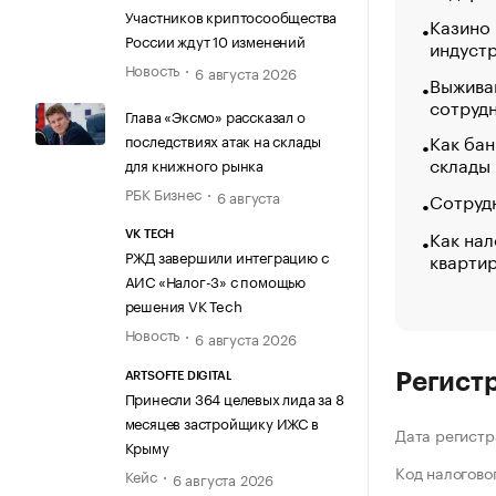
Участников криптосообщества
Казино
России ждут 10 изменений
индуст
Новость
6 августа 2026
Выжива
сотруд
Глава «Эксмо» рассказал о
Как бан
последствиях атак на склады
склады
для книжного рынка
РБК Бизнес
6 августа
Сотрудн
Как нал
VK TECH
РЖД завершили интеграцию с
кварти
АИС «Налог-3» с помощью
решения VK Tech
Новость
6 августа 2026
Регист
ARTSOFTE DIGITAL
Принесли 364 целевых лида за 8
месяцев застройщику ИЖС в
Дата регистр
Крыму
Код налогово
Кейс
6 августа 2026