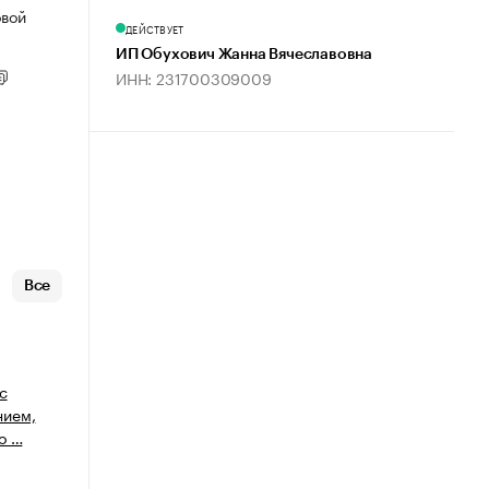
овой
ДЕЙСТВУЕТ
ИП Обухович Жанна Вячеславовна
ИНН: 231700309009
Все
с
нием,
о …