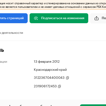
ия носит справочный характер и сгенерирована на основании данных из откр
 не является пользователем и не имеет деловых отношений с сервисом РБК Ко
Подписаться на изменения
По
лять страницей
 деятельности
ль
ации
13 февраля 2012
Краснодарский край
312236704400043
231906172453