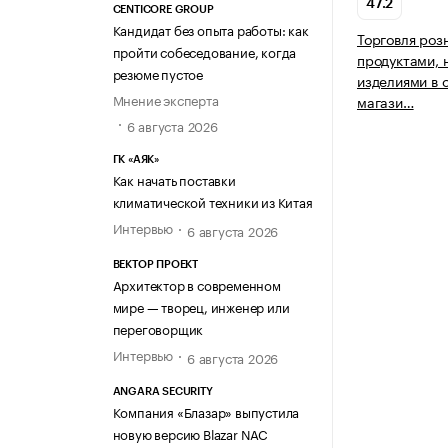
47.2
CENTICORE GROUP
Кандидат без опыта работы: как
Торговля роз
пройти собеседование, когда
продуктами, 
резюме пустое
изделиями в 
Мнение эксперта
магази…
6 августа 2026
ГК «АЯК»
Как начать поставки
климатической техники из Китая
Интервью
6 августа 2026
ВЕКТОР ПРОЕКТ
Архитектор в современном
мире — творец, инженер или
переговорщик
Интервью
6 августа 2026
ANGARA SECURITY
Компания «Блазар» выпустила
новую версию Blazar NAC