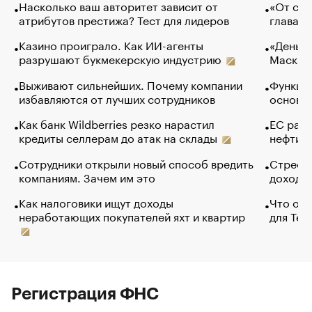
Насколько ваш авторитет зависит от
«От спо
атрибутов престижа? Тест для лидеров
глава к
Казино проиграло. Как ИИ-агенты
«Деньги
разрушают букмекерскую индустрию
Маск в 
Выживают сильнейших. Почему компании
Функции
избавляются от лучших сотрудников
основ э
Как банк Wildberries резко нарастил
ЕС раз
кредиты селлерам до атак на склады
нефти —
Сотрудники открыли новый способ вредить
Стресс 
компаниям. Зачем им это
доходов
Как налоговики ищут доходы
Что обв
неработающих покупателей яхт и квартир
для Tel
Регистрация ФНС