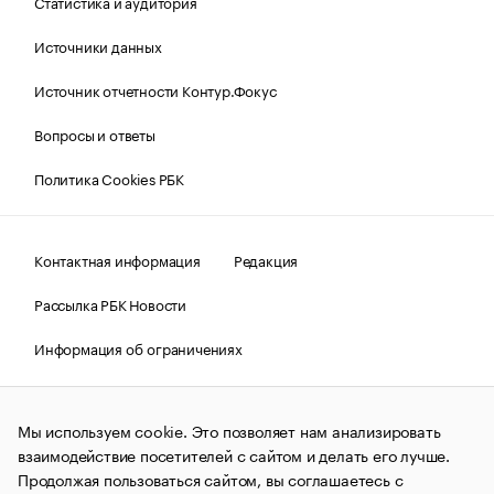
Статистика и аудитория
Источники данных
Источник отчетности Контур.Фокус
Вопросы и ответы
Политика Cookies РБК
Контактная информация
Редакция
Рассылка РБК Новости
Информация об ограничениях
Правовая информация
О соблюдении авторских прав
Мы используем cookie. Это позволяет нам анализировать
© АО «РОСБИЗНЕСКОНСАЛТИНГ»,
1995–2026.
Сообщения
и материалы информационного агентства «РБК»
взаимодействие посетителей с сайтом и делать его лучше.
(зарегистрировано Федеральной службой по надзору в сфере
Продолжая пользоваться сайтом, вы соглашаетесь с
связи, информационных технологий и массовых