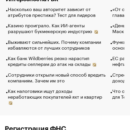
Насколько ваш авторитет зависит от
«От спо
атрибутов престижа? Тест для лидеров
глава к
Казино проиграло. Как ИИ-агенты
«Деньги
разрушают букмекерскую индустрию
Маск в 
Выживают сильнейших. Почему компании
Функции
избавляются от лучших сотрудников
основ э
Как банк Wildberries резко нарастил
ЕС раз
кредиты селлерам до атак на склады
нефти —
Сотрудники открыли новый способ вредить
Стресс 
компаниям. Зачем им это
доходов
Как налоговики ищут доходы
Что обв
неработающих покупателей яхт и квартир
для Tel
Регистрация ФНС