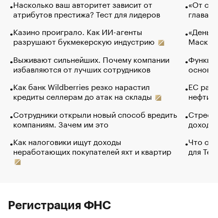
Насколько ваш авторитет зависит от
«От спо
атрибутов престижа? Тест для лидеров
глава к
Казино проиграло. Как ИИ-агенты
«Деньги
разрушают букмекерскую индустрию
Маск в 
Выживают сильнейших. Почему компании
Функции
избавляются от лучших сотрудников
основ э
Как банк Wildberries резко нарастил
ЕС раз
кредиты селлерам до атак на склады
нефти —
Сотрудники открыли новый способ вредить
Стресс 
компаниям. Зачем им это
доходов
Как налоговики ищут доходы
Что обв
неработающих покупателей яхт и квартир
для Tel
Регистрация ФНС