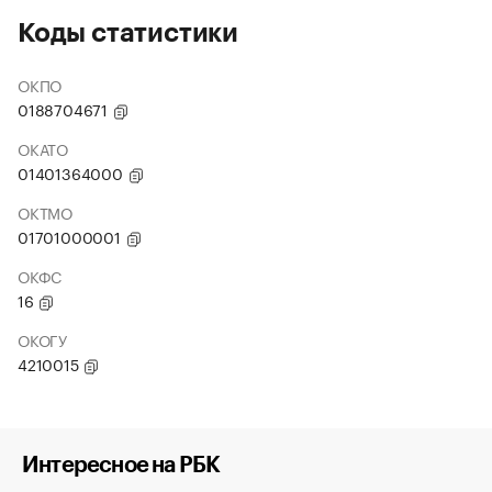
Коды статистики
ОКПО
0188704671
ОКАТО
01401364000
ОКТМО
01701000001
ОКФС
16
ОКОГУ
4210015
Интересное на РБК