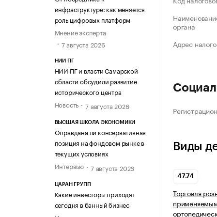
Код налогово
инфраструктуре: как меняется
Наименование
роль цифровых платформ
органа
Мнение эксперта
Адрес налого
7 августа 2026
НИИ ПГ
НИИ ПГ и власти Самарской
области обсудили развитие
Социал
исторического центра
Новость
7 августа 2026
Регистрацио
ВЫСШАЯ ШКОЛА ЭКОНОМИКИ
Оправдана ли консервативная
позиция на фондовом рынке в
Виды д
текущих условиях
Интервью
7 августа 2026
47.74
ЦАРАН ГРУПП
Торговля роз
Какие инвесторы приходят
применяемыми
сегодня в банный бизнес
ортопедическ
Интервью