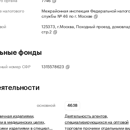
го органа
7746
 налогового
Межрайонная инспекция Федеральной налог
службы № 46 по г. Москве
вой
125373, г.Москва, Походный проезд, домовлад
стр.2
ьные фонды
нный номер СФР
1315578623
еятельности
46.18
ОСНОВНОЙ
ничная изделиями,
Деятельность агентов,
 в медицинских целях,
специализирующихся на оптовой
ими изделиями в специал…
торговле прочими отдельными в