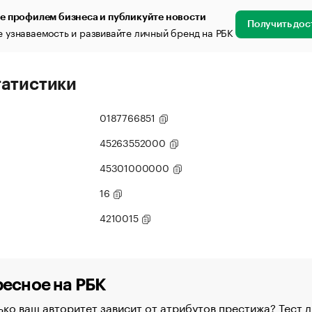
е профилем бизнеса и публикуйте новости
Получить дос
 узнаваемость и развивайте личный бренд на РБК
татистики
0187766851
45263552000
45301000000
16
4210015
есное на РБК
ко ваш авторитет зависит от атрибутов престижа? Тест д