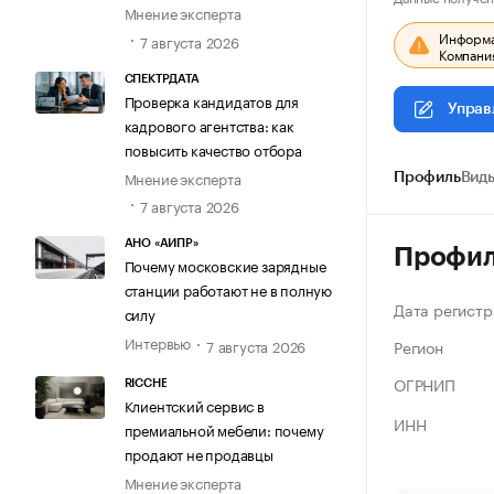
Мнение эксперта
Информац
7 августа 2026
Компания
СПЕКТРДАТА
Проверка кандидатов для
Управ
кадрового агентства: как
повысить качество отбора
Мнение эксперта
Профиль
Виды
7 августа 2026
АНО «АИПР»
Профи
Почему московские зарядные
станции работают не в полную
Дата регистр
силу
Интервью
Регион
7 августа 2026
ОГРНИП
RICCHE
Клиентский сервис в
ИНН
премиальной мебели: почему
продают не продавцы
Мнение эксперта