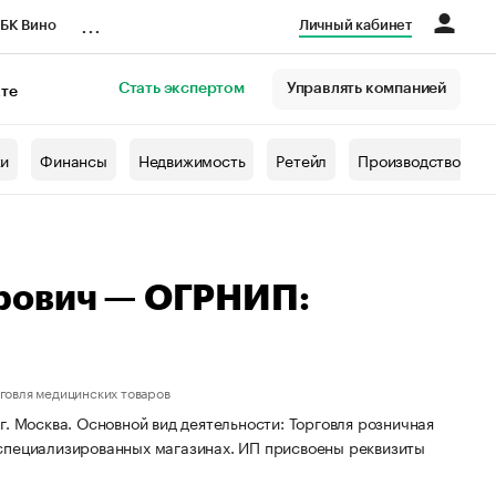
...
БК Вино
Личный кабинет
Стать экспертом
Управлять компанией
кте
азета
жи
Финансы
Недвижимость
Ретейл
Производство
рович — ОГРНИП:
говля медицинских товаров
. Москва. Основной вид деятельности: Торговля розничная
 специализированных магазинах. ИП присвоены реквизиты