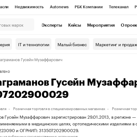
асли
Недвижимость
Autonews
РБК Компании
Телеканал
Р
К Курсы
РБК Life
Тренды
Визионеры
Национальные проекты
Эксперты
Кейсы
Мероприятия
О прое
онный клуб
Исследования
Кредитные рейтинги
Франшизы
Г
терия
IT и технологии
Малый бизнес
Маркетинг и прода
Проверка контрагентов
Политика
Экономика
Бизнес
аграманов Гусейн Музаффарович
ы
ВЛЕНО
аграманов Гусейн Музаффа
07202900029
овля
Розничная торговля в специализированных магазинах
Розничная тор
в Гусейн Музаффарович зарегистрирован 29.01.2013, в регионе — г
рименяемыми в медицинских целях, ортопедическими изделиями в
223090 и ОГРНИП: 313507202900029.
ы из публичных государственных источников.