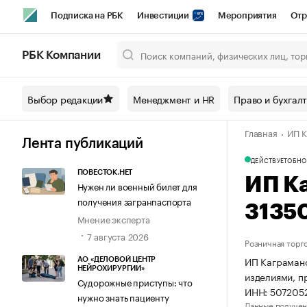
Подписка на РБК
Инвестиции
Мероприятия
Отр
Спорт
Школа управления РБК
РБК Образование
РБ
РБК Компании
Город
Стиль
Крипто
РБК Бизнес-среда
Дискусси
Выбор редакции
Менеджмент и HR
Право и бухгал
Спецпроекты СПб
Конференции СПб
Спецпроекты
Главная
ИП К
Технологии и медиа
Финансы
Рынок наличной валют
Лента публикаций
ДЕЙСТВУЕТ
ОБНО
ПОВЕСТОК.НЕТ
ИП К
Нужен ли военный билет для
получения загранпаспорта
3135
Мнение эксперта
7 августа 2026
Розничная торг
ИП Каграмано
АО «ДЕЛОВОЙ ЦЕНТР
НЕЙРОХИРУРГИИ»
изделиями, п
Судорожные приступы: что
ИНН: 507205
нужно знать пациенту
Данные получен