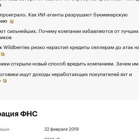
в
 проиграло. Как ИИ-агенты разрушают букмекерскую
рию
ют сильнейших. Почему компании избавляются от лучших
ников
к Wildberries резко нарастил кредиты селлерам до атак н
ики открыли новый способ вредить компаниям. Зачем им
оговики ищут доходы неработающих покупателей яхт и
р
рация ФНС
ации
22 февраля 2019