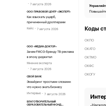
7 августа 2026
Управляйт
Повышайте
ООО ПРАВОВОЙ ЦЕНТР «ЭКСПЕРТ»
Как взыскать ущерб,
причиненный дропперами
Кейс
Коды с
7 августа 2026
ОКПО
ООО «МЕДИА-ДОКТОР»
ОКАТО
Зачем FMCG-бренду ТВ-реклама
в эпоху диджитал
ОКТМО
Мнение эксперта
ОКФС
7 августа 2026
ОКОГУ
СВОЙ БАНК
Эквайринг простыми словами:
что нужно знать бизнесу
Интервью
7 августа 2026
Интер
БЛАГОТВОРИТЕЛЬНЫЙ
Насколь
ОБРАЗОВАТЕЛЬНЫЙ ФОНД