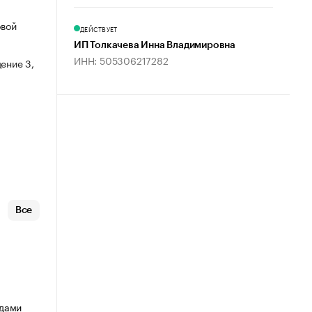
овой
ДЕЙСТВУЕТ
ИП Толкачева Инна Владимировна
ИНН: 505306217282
ение 3,
Все
идами