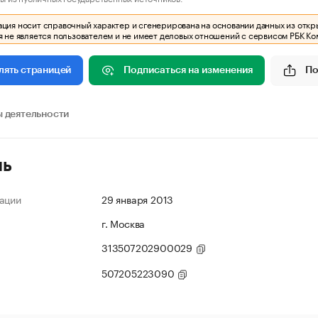
ия носит справочный характер и сгенерирована на основании данных из откр
 не является пользователем и не имеет деловых отношений с сервисом РБК Ко
Подписаться на изменения
По
лять страницей
 деятельности
ль
ации
29 января 2013
г. Москва
313507202900029
507205223090