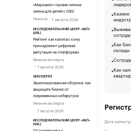
лидеро
«МАРХАМАТ»
«Мархамат» провел летние
смены для детей с ОВЗ
Казино
Новость
индуст
7 августа 2026
Выжива
ИССЛЕДОВАТЕЛЬСКИЙ ЦЕНТР «АБП»
сотруд
(ABL)
Рейтинг как капитал: кому
Как бан
принадлежит цифровая
склады
репутация на платформах
Сотрудн
Мнение эксперта
7 августа 2026
Как нал
кварти
SERVICEPIPE
Эшелонированная оборона: как
защищать бизнес от
современных киберугроз
Мнение эксперта
Регист
7 августа 2026
Дата регистр
ИССЛЕДОВАТЕЛЬСКИЙ ЦЕНТР «АБП»
(ABL)
От посредника к