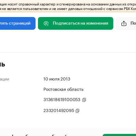
ия носит справочный характер и сгенерирована на основании данных из откр
 не является пользователем и не имеет деловых отношений с сервисом РБК Ко
Подписаться на изменения
По
лять страницей
ль
ации
10 июля 2013
Ростовская область
313618619100053
233201492095