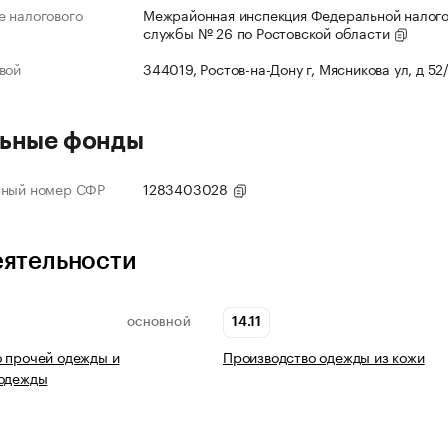
 налогового
Межрайонная инспекция Федеральной налог
службы № 26 по Ростовской области
вой
344019, Ростов-на-Дону г, Мясникова ул, д 52
ьные фонды
нный номер СФР
1283403028
еятельности
14.11
ОСНОВНОЙ
 прочей одежды и
Производство одежды из кожи
 одежды