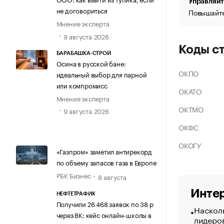
Управляйт
не договориться
Повышайте
Мнение эксперта
9 августа 2026
Коды с
БАРАБАШКА-СТРОЙ
Осина в русской бане:
ОКПО
идеальный выбор для парной
или компромисс
ОКАТО
Мнение эксперта
ОКТМО
9 августа 2026
ОКФС
ОКОГУ
«Газпром» заметил антирекорд
по объему запасов газа в Европе
РБК Бизнес
8 августа
Интер
НЕФТЕТРАФИК
Получили 26 468 заявок по 38 р
Насколь
через ВК: кейс онлайн-школы в
лидеро