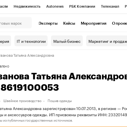
асли
Недвижимость
Autonews
РБК Компании
Телеканал
Р
К Курсы
РБК Life
Тренды
Визионеры
Национальные проекты
Эксперты
Кейсы
Мероприятия
О прое
онный клуб
Исследования
Кредитные рейтинги
Франшизы
Г
терия
IT и технологии
Малый бизнес
Маркетинг и прода
Проверка контрагентов
Политика
Экономика
Бизнес
ванова Татьяна Александровна
ы
ВЛЕНО
ванова Татьяна Александро
18619100053
Швейное производство
Пошив одежды
атьяна Александровна зарегистрирован 10.07.2013, в регионе — Ро
ы и аксессуаров одежды. ИП присвоены реквизиты ИНН: 2332014
ы из публичных государственных источников.