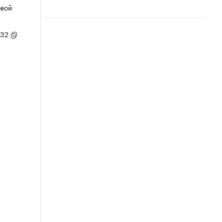
овой
/32