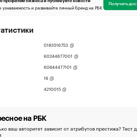
е профилем бизнеса и публикуйте новости
Получить дос
 узнаваемость и развивайте личный бренд на РБК
татистики
0183516753
60244877001
60644477101
16
4210015
есное на РБК
ко ваш авторитет зависит от атрибутов престижа? Тест д
в