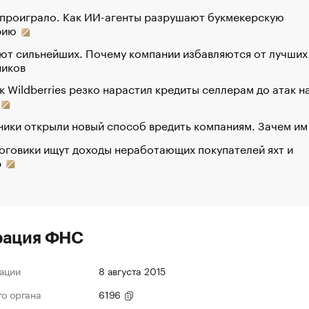
 проиграло. Как ИИ-агенты разрушают букмекерскую
рию
ют сильнейших. Почему компании избавляются от лучших
ников
к Wildberries резко нарастил кредиты селлерам до атак н
ики открыли новый способ вредить компаниям. Зачем им
оговики ищут доходы неработающих покупателей яхт и
р
рация ФНС
ации
8 августа 2015
го органа
6196