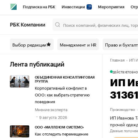
Подписка на РБК
Инвестиции
Мероприятия
Отр
Спорт
Школа управления РБК
РБК Образование
РБ
РБК Компании
Город
Стиль
Крипто
РБК Бизнес-среда
Дискусси
Выбор редакции
Менеджмент и HR
Право и бухгал
Спецпроекты СПб
Конференции СПб
Спецпроекты
Главная
ИП И
Технологии и медиа
Финансы
Рынок наличной валют
Лента публикаций
ДЕЙСТВУЕТ
ОБНО
ОБЪЕДИНЕННАЯ КОНСАЛТИНГОВАЯ
ИП И
ГРУППА
Корпоративный конфликт в
3136
ООО: как выбрать стратегию
поведения
Мнение эксперта
Производство
9 августа 2026
ИП Иванова Т
прочей одежд
ООО «МАЛЛЕНОМ СИСТЕМС»
Данные получен
Как отследить перемещение