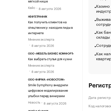
мягкой нише
Казино
Кейс
8 августа 2026
индуст
НЕФТЕТРАФИК
Выжива
Как получить клиентов на
сотруд
спецтехнику: находим лиды в
Как бан
интернете
склады
Мнение эксперта
Сотрудн
8 августа 2026
Как нал
ООО «МЕБЕЛЬ БИЗНЕС КОМФОРТ»
кварти
Как выбрать стулья для кухни
Мнение эксперта
8 августа 2026
ООО ФИРМА «НОВОСТОМ»
Smile Symphony внедрили
Регист
цифровое моделирование
улыбки перед винирами
Дата регистр
Новость
8 августа 2026
Код налогово