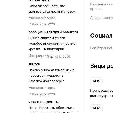
ЗЕЛЁНЫЙ ЛИСТ
Наименование
Гипоаллергенность: что
органа
скрывается за модным словом
Адрес налого
Мнение эксперта
8 августа 2026
АССОЦИАЦИЯ ПРЕДПРИНИМАТЕЛЕЙ
Социал
Бизнес-спикер Алексей
Жолобов выступил на Форуме
Регистрацио
креативных индустрий
Интервью
8 августа 2026
Виды д
RULIZOR
Почему рынок автомобилей с
пробегом нуждается в
независимой проверке
14.19
Мнение эксперта
Производство
8 августа 2026
аксессуаров
«НОВЫЕ ГОРИЗОНТЫ»
Новые Горизонты обеспечили
14.13
пресс-поддержку в СМИ бренду