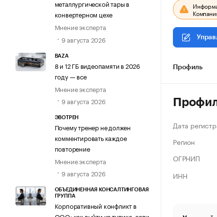
металлургической тары в
Информац
Компания
конвертерном цехе
Мнение эксперта
Управ
9 августа 2026
BAZA
8 и 12 ГБ видеопамяти в 2026
Профиль
году — все
Мнение эксперта
9 августа 2026
Профи
ЭВОТРЕН
Дата регистр
Почему тренер не должен
комментировать каждое
Регион
повторение
ОГРНИП
Мнение эксперта
9 августа 2026
ИНН
ОБЪЕДИНЕННАЯ КОНСАЛТИНГОВАЯ
ГРУППА
Корпоративный конфликт в
ООО: как выйти из тупика, если