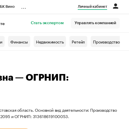
...
БК Вино
Личный кабинет
Стать экспертом
Управлять компанией
кте
азета
жи
Финансы
Недвижимость
Ретейл
Производство
вна — ОГРНИП:
стовская область. Основной вид деятельности: Производство
92095 и ОГРНИП: 313618619100053.