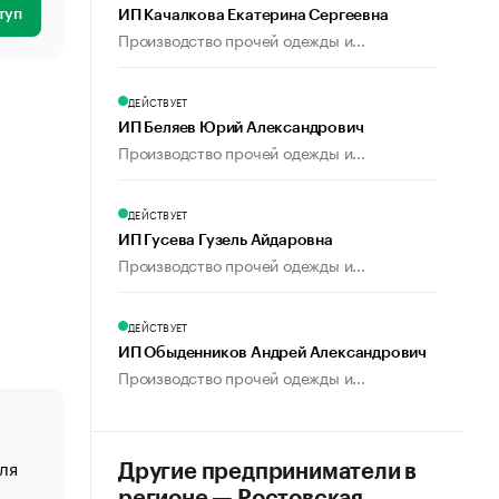
туп
ИП Качалкова Екатерина Сергеевна
Производство прочей одежды и...
ДЕЙСТВУЕТ
ИП Беляев Юрий Александрович
Производство прочей одежды и...
ДЕЙСТВУЕТ
ИП Гусева Гузель Айдаровна
Производство прочей одежды и...
ДЕЙСТВУЕТ
ИП Обыденников Андрей Александрович
Производство прочей одежды и...
ля
«От спорта тело стареет иначе». Как живет глава ко
Другие предприниматели в
создавшей GTA