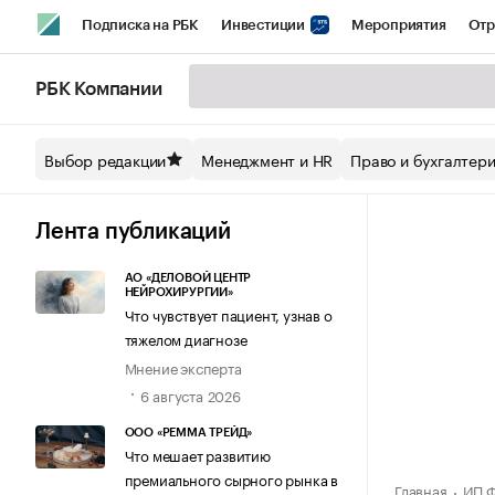
Подписка на РБК
Инвестиции
Мероприятия
Отр
Спорт
Школа управления РБК
РБК Образование
РБ
РБК Компании
Стиль
Крипто
РБК Бизнес-среда
Дискуссионный кл
Выбор редакции
Менеджмент и HR
Право и бухгалтер
Спецпроекты СПб
Конференции СПб
Спецпроекты
Технологии и медиа
Финансы
Рынок наличной валют
Лента публикаций
АО «ДЕЛОВОЙ ЦЕНТР
НЕЙРОХИРУРГИИ»
Что чувствует пациент, узнав о
тяжелом диагнозе
Мнение эксперта
6 августа 2026
ООО «РЕММА ТРЕЙД»
Что мешает развитию
премиального сырного рынка в
Главная
ИП 