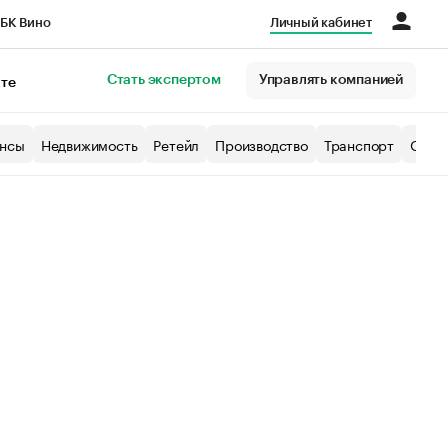
БК Вино
Личный кабинет
Город
Стать экспертом
Управлять компанией
кте
нсы
Недвижимость
Ретейл
Производство
Транспорт
Образ