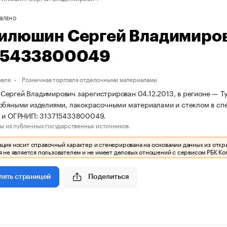
ВЛЕНО
илюшин Сергей Владимиро
15433800049
овля
Розничная торговля отделочными материалами
ергей Владимирович зарегистрирован 04.12.2013, в регионе — Тул
обяными изделиями, лакокрасочными материалами и стеклом в сп
1 и ОГРНИП: 313715433800049.
ы из публичных государственных источников.
ия носит справочный характер и сгенерирована на основании данных из откр
 не является пользователем и не имеет деловых отношений с сервисом РБК Ко
Поделиться
лять страницей