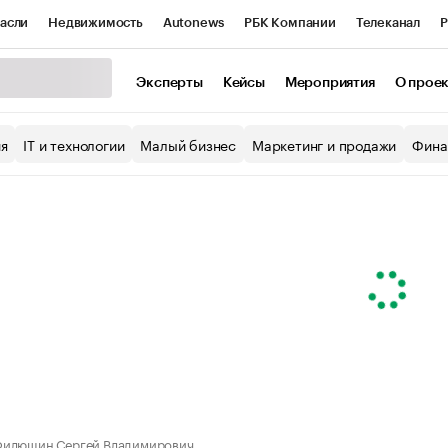
асли
Недвижимость
Autonews
РБК Компании
Телеканал
Р
К Курсы
РБК Life
Тренды
Визионеры
Национальные проекты
Эксперты
Кейсы
Мероприятия
О прое
уб
Исследования
Кредитные рейтинги
Франшизы
Газета
ия
IT и технологии
Малый бизнес
Маркетинг и продажи
Фина
Проверка контрагентов
Политика
Экономика
Бизнес
ы
Филюшин Сергей Владимирович