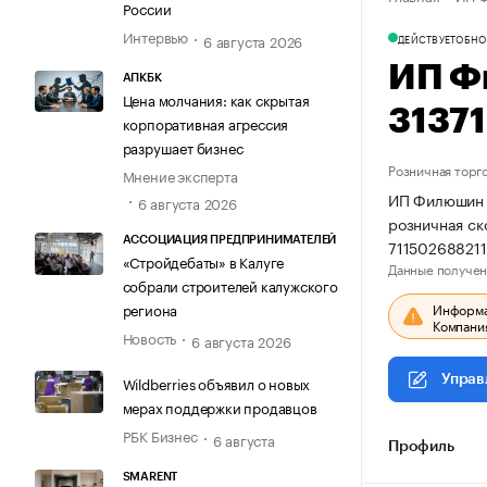
России
Интервью
6 августа 2026
ДЕЙСТВУЕТ
ОБНО
ИП Ф
АПКБК
Цена молчания: как скрытая
3137
корпоративная агрессия
разрушает бизнес
Розничная торг
Мнение эксперта
ИП Филюшин С
6 августа 2026
розничная ск
АССОЦИАЦИЯ ПРЕДПРИНИМАТЕЛЕЙ
71150268821
«Стройдебаты» в Калуге
Данные получен
собрали строителей калужского
Информац
региона
Компания
Новость
6 августа 2026
Управ
Wildberries объявил о новых
мерах поддержки продавцов
РБК Бизнес
6 августа
Профиль
SMARENT