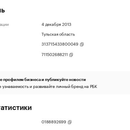
ль
ации
4 декабря 2013
Тульская область
313715433800049
711502688211
е профилем бизнеса и публикуйте новости
 узнаваемость и развивайте личный бренд на РБК
татистики
0188892699