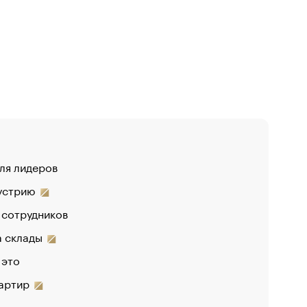
для лидеров
«От спор
дустрию
«Деньги 
 сотрудников
на склады
 это
вартир