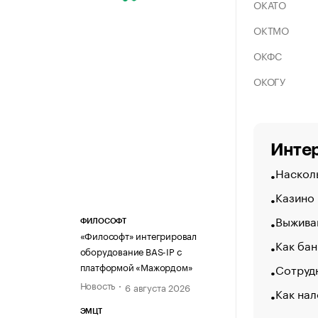
ОКАТО
ОКТМО
ОКФС
ОКОГУ
Интер
Насколь
Казино
Выжива
ФИЛОСОФТ
«Философт» интегрировал
Как бан
оборудование BAS-IP с
платформой «Мажордом»
Сотрудн
Новость
6 августа 2026
Как нал
ЭМЦТ