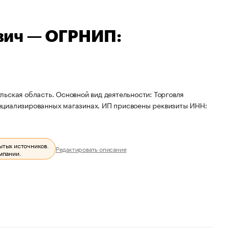
вич — ОГРНИП:
ьская область. Основной вид деятельности: Торговля
ециализированных магазинах. ИП присвоены реквизиты ИНН:
ытых источников.
Редактировать описание
мпании.