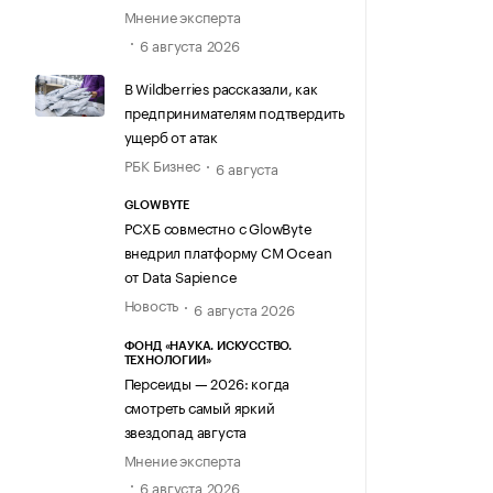
Мнение эксперта
6 августа 2026
В Wildberries рассказали, как
предпринимателям подтвердить
ущерб от атак
РБК Бизнес
6 августа
GLOWBYTE
РСХБ совместно с GlowByte
внедрил платформу CM Ocean
от Data Sapience
Новость
6 августа 2026
ФОНД «НАУКА. ИСКУССТВО.
ТЕХНОЛОГИИ»
Персеиды — 2026: когда
смотреть самый яркий
звездопад августа
Мнение эксперта
6 августа 2026