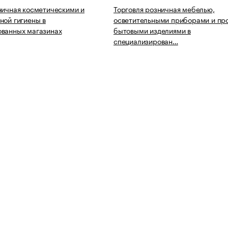
ничная косметическими и
Торговля розничная мебелью,
ной гигиены в
осветительными приборами и пр
ованных магазинах
бытовыми изделиями в
специализирован…