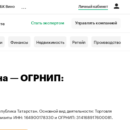
...
БК Вино
Личный кабинет
Стать экспертом
Управлять компанией
кте
азета
жи
Финансы
Недвижимость
Ретейл
Производство
на — ОГРНИП:
публика Татарстан. Основной вид деятельности: Торговля
еквизиты ИНН: 164900178330 и ОГРНИП: 314168917600081.