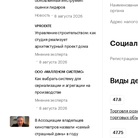
Наименование
оценки лидеров
органа
Новость
8 августа 2026
Адрес налого
VPROEKTE
Управление строительством: как
студия реализует
Социал
архитектурный проект дома
Мнение эксперта
Регистрацио
8 августа 2026
ООО «МАЛЛЕНОМ СИСТЕМС»
Как выбрать систему для
Виды д
сериализации и агрегации на
производстве
Мнение эксперта
47.8
8 августа 2026
Торговля роз
торговых объ
В Ассоциации владельцев
кинотеатров назвали «самый
страшный день» в году
47.75