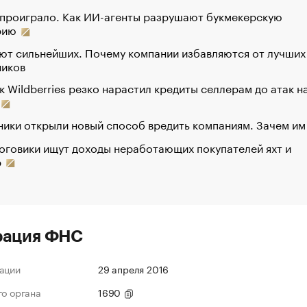
 проиграло. Как ИИ-агенты разрушают букмекерскую
рию
ют сильнейших. Почему компании избавляются от лучших
ников
к Wildberries резко нарастил кредиты селлерам до атак н
ики открыли новый способ вредить компаниям. Зачем им
оговики ищут доходы неработающих покупателей яхт и
р
рация ФНС
ации
29 апреля 2016
го органа
1690