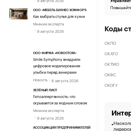
Управляйт
Повышайте
ООО «МЕБЕЛЬ БИЗНЕС КОМФОРТ»
Как выбрать стулья для кухни
Мнение эксперта
Коды с
8 августа 2026
ОКПО
ОКАТО
ООО ФИРМА «НОВОСТОМ»
Smile Symphony внедрили
ОКТМО
цифровое моделирование
улыбки перед винирами
ОКФС
Новость
8 августа 2026
ОКОГУ
ЗЕЛЁНЫЙ ЛИСТ
Гипоаллергенность: что
скрывается за модным словом
Мнение эксперта
Интер
8 августа 2026
Насколь
лидеро
АССОЦИАЦИЯ ПРЕДПРИНИМАТЕЛЕЙ