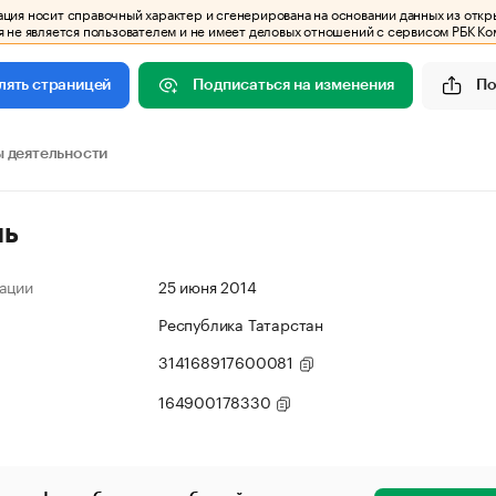
ия носит справочный характер и сгенерирована на основании данных из откр
 не является пользователем и не имеет деловых отношений с сервисом РБК Ко
Подписаться на изменения
По
лять страницей
 деятельности
ль
ации
25 июня 2014
Республика Татарстан
314168917600081
164900178330