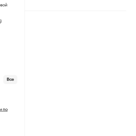
овой
Все
и по