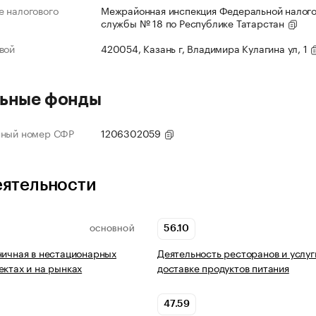
 налогового
Межрайонная инспекция Федеральной налог
службы № 18 по Республике Татарстан
вой
420054, Казань г, Владимира Кулагина ул, 1
ьные фонды
нный номер СФР
1206302059
еятельности
56.10
ОСНОВНОЙ
ничная в нестационарных
Деятельность ресторанов и услуг
ектах и на рынках
доставке продуктов питания
47.59