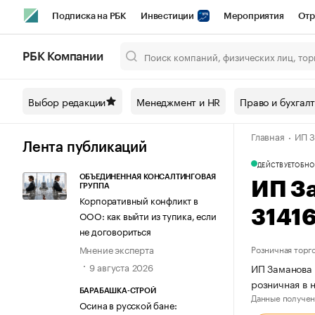
Подписка на РБК
Инвестиции
Мероприятия
Отр
Спорт
Школа управления РБК
РБК Образование
РБ
РБК Компании
Город
Стиль
Крипто
РБК Бизнес-среда
Дискусси
Выбор редакции
Менеджмент и HR
Право и бухгал
Спецпроекты СПб
Конференции СПб
Спецпроекты
Главная
ИП З
Технологии и медиа
Финансы
Рынок наличной валют
Лента публикаций
ДЕЙСТВУЕТ
ОБНО
ОБЪЕДИНЕННАЯ КОНСАЛТИНГОВАЯ
ИП З
ГРУППА
Корпоративный конфликт в
3141
ООО: как выйти из тупика, если
не договориться
Мнение эксперта
Розничная торг
9 августа 2026
ИП Заманова 
розничная в 
БАРАБАШКА-СТРОЙ
Данные получен
Осина в русской бане: