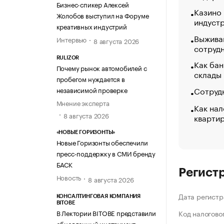
Бизнес-спикер Алексей
Казино
Жолобов выступил на Форуме
индуст
креативных индустрий
Выжива
Интервью
8 августа 2026
сотруд
RULIZOR
Как бан
Почему рынок автомобилей с
склады
пробегом нуждается в
Сотрудн
независимой проверке
Мнение эксперта
Как нал
8 августа 2026
кварти
«НОВЫЕ ГОРИЗОНТЫ»
Новые Горизонты обеспечили
пресс-поддержку в СМИ бренду
БАСК
Регист
Новость
8 августа 2026
Дата регистр
КОНСАЛТИНГОВАЯ КОМПАНИЯ
BITOBE
В Лектории BITOBE представили
Код налогово
обновленный инструмент