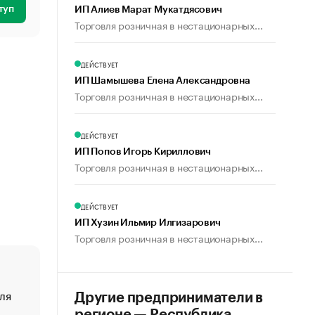
туп
ИП Алиев Марат Мукатдясович
Торговля розничная в нестационарных...
ДЕЙСТВУЕТ
ИП Шамышева Елена Александровна
Торговля розничная в нестационарных...
ДЕЙСТВУЕТ
ИП Попов Игорь Кириллович
Торговля розничная в нестационарных...
ДЕЙСТВУЕТ
ИП Хузин Ильмир Илгизарович
Торговля розничная в нестационарных...
ля
«От спорта тело стареет иначе». Как живет глава ко
Другие предприниматели в
создавшей GTA