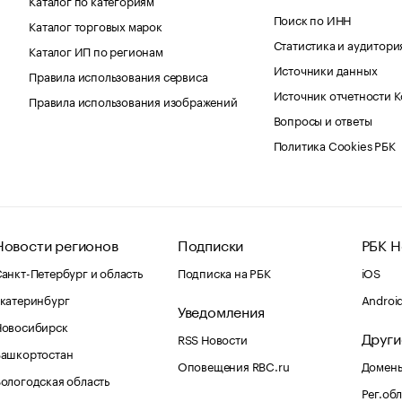
Поиск по ИНН
Каталог торговых марок
Статистика и аудитори
Каталог ИП по регионам
Источники данных
Правила использования сервиса
Источник отчетности 
Правила использования изображений
Вопросы и ответы
Политика Cookies РБК
Новости регионов
Подписки
РБК Н
анкт-Петербург и область
Подписка на РБК
iOS
катеринбург
Androi
Уведомления
Новосибирск
Други
RSS Новости
Башкортостан
Оповещения RBC.ru
Домены
ологодская область
Рег.об