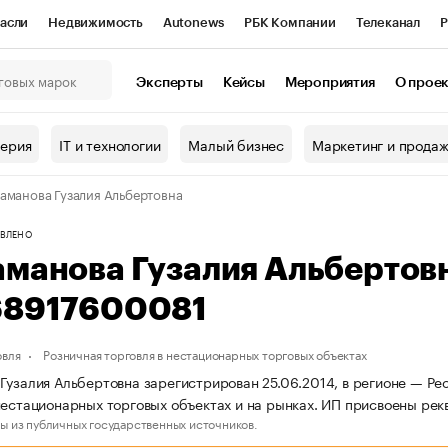
асли
Недвижимость
Autonews
РБК Компании
Телеканал
Р
К Курсы
РБК Life
Тренды
Визионеры
Национальные проекты
Эксперты
Кейсы
Мероприятия
О прое
онный клуб
Исследования
Кредитные рейтинги
Франшизы
Г
терия
IT и технологии
Малый бизнес
Маркетинг и прода
Проверка контрагентов
Политика
Экономика
Бизнес
аманова Гузалия Альбертовна
ы
ВЛЕНО
аманова Гузалия Альбертов
68917600081
овля
Розничная торговля в нестационарных торговых объектах
Гузалия Альбертовна зарегистрирован 25.06.2014, в регионе — Рес
нестационарных торговых объектах и на рынках. ИП присвоены р
ы из публичных государственных источников.