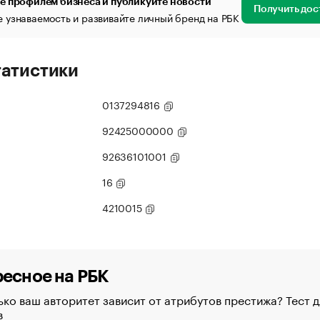
е профилем бизнеса и публикуйте новости
Получить дос
 узнаваемость и развивайте личный бренд на РБК
татистики
0137294816
92425000000
92636101001
16
4210015
есное на РБК
ко ваш авторитет зависит от атрибутов престижа? Тест д
в