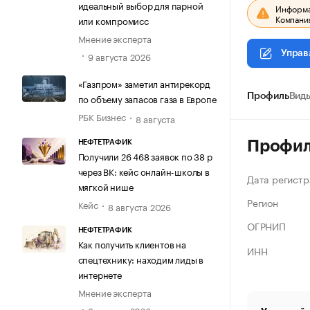
идеальный выбор для парной
Информац
Компания
или компромисс
Мнение эксперта
Управ
9 августа 2026
«Газпром» заметил антирекорд
по объему запасов газа в Европе
Профиль
Виды
РБК Бизнес
8 августа
Профи
НЕФТЕТРАФИК
Получили 26 468 заявок по 38 р
через ВК: кейс онлайн-школы в
Дата регистр
мягкой нише
Регион
Кейс
8 августа 2026
ОГРНИП
НЕФТЕТРАФИК
Как получить клиентов на
ИНН
спецтехнику: находим лиды в
интернете
Мнение эксперта
8 августа 2026