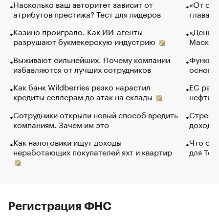
Насколько ваш авторитет зависит от
«От спо
атрибутов престижа? Тест для лидеров
глава к
Казино проиграло. Как ИИ-агенты
«Деньги
разрушают букмекерскую индустрию
Маск в 
Выживают сильнейших. Почему компании
Функции
избавляются от лучших сотрудников
основ э
Как банк Wildberries резко нарастил
ЕС раз
кредиты селлерам до атак на склады
нефти —
Сотрудники открыли новый способ вредить
Стресс 
компаниям. Зачем им это
доходов
Как налоговики ищут доходы
Что обв
неработающих покупателей яхт и квартир
для Tel
Регистрация ФНС