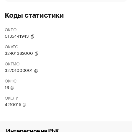
Коды статистики
ОКПО
0135441943
ОКАТО
32401362000
ОКТМО
32701000001
ОКФС
16
ОКОГУ
4210015
Интересное на РБК