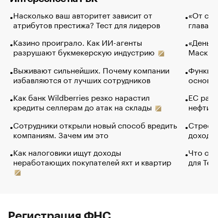
Насколько ваш авторитет зависит от
«От спо
атрибутов престижа? Тест для лидеров
глава к
Казино проиграло. Как ИИ-агенты
«Деньги
разрушают букмекерскую индустрию
Маск в 
Выживают сильнейших. Почему компании
Функции
избавляются от лучших сотрудников
основ э
Как банк Wildberries резко нарастил
ЕС раз
кредиты селлерам до атак на склады
нефти —
Сотрудники открыли новый способ вредить
Стресс 
компаниям. Зачем им это
доходов
Как налоговики ищут доходы
Что обв
неработающих покупателей яхт и квартир
для Tel
Регистрация ФНС