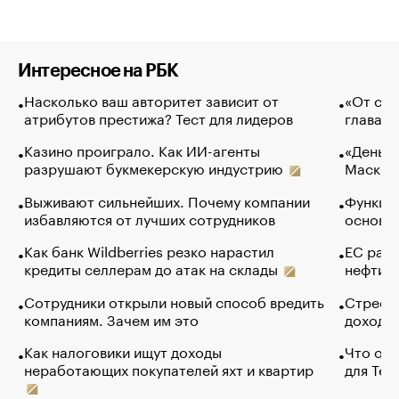
Интересное на РБК
Насколько ваш авторитет зависит от
«От спо
атрибутов престижа? Тест для лидеров
глава к
Казино проиграло. Как ИИ-агенты
«Деньги
разрушают букмекерскую индустрию
Маск в 
Выживают сильнейших. Почему компании
Функции
избавляются от лучших сотрудников
основ э
Как банк Wildberries резко нарастил
ЕС раз
кредиты селлерам до атак на склады
нефти —
Сотрудники открыли новый способ вредить
Стресс 
компаниям. Зачем им это
доходов
Как налоговики ищут доходы
Что обв
неработающих покупателей яхт и квартир
для Tel