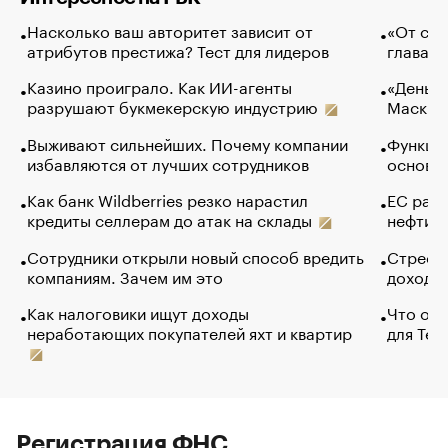
Насколько ваш авторитет зависит от
«От спо
атрибутов престижа? Тест для лидеров
глава к
Казино проиграло. Как ИИ-агенты
«Деньги
разрушают букмекерскую индустрию
Маск в 
Выживают сильнейших. Почему компании
Функции
избавляются от лучших сотрудников
основ э
Как банк Wildberries резко нарастил
ЕС раз
кредиты селлерам до атак на склады
нефти —
Сотрудники открыли новый способ вредить
Стресс 
компаниям. Зачем им это
доходов
Как налоговики ищут доходы
Что обв
неработающих покупателей яхт и квартир
для Tel
Регистрация ФНС