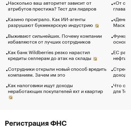
Насколько ваш авторитет зависит от
«От спо
атрибутов престижа? Тест для лидеров
глава к
Казино проиграло. Как ИИ-агенты
«Деньги
разрушают букмекерскую индустрию
Маск в 
Выживают сильнейших. Почему компании
Функции
избавляются от лучших сотрудников
основ э
Как банк Wildberries резко нарастил
ЕС раз
кредиты селлерам до атак на склады
нефти —
Сотрудники открыли новый способ вредить
Стресс 
компаниям. Зачем им это
доходов
Как налоговики ищут доходы
Что обв
неработающих покупателей яхт и квартир
для Tel
Регистрация ФНС