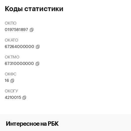
Коды статистики
ОКПО
0197581897
ОКАТО
67264000000
ОКТМО
67310000000
ОКФС
16
ОКОГУ
4210015
Интересное на РБК