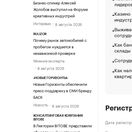
Бизнес-спикер Алексей
лидеро
Жолобов выступил на Форуме
Казино
креативных индустрий
индуст
Интервью
8 августа 2026
Выжива
сотруд
RULIZOR
Почему рынок автомобилей с
Как бан
пробегом нуждается в
склады
независимой проверке
Сотрудн
Мнение эксперта
8 августа 2026
Как нал
кварти
«НОВЫЕ ГОРИЗОНТЫ»
Новые Горизонты обеспечили
пресс-поддержку в СМИ бренду
БАСК
Новость
8 августа 2026
Регист
КОНСАЛТИНГОВАЯ КОМПАНИЯ
BITOBE
Дата регистр
В Лектории BITOBE представили
обновленный инструмент