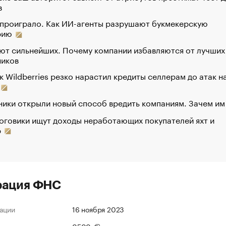
в
 проиграло. Как ИИ-агенты разрушают букмекерскую
рию
ют сильнейших. Почему компании избавляются от лучших
ников
к Wildberries резко нарастил кредиты селлерам до атак н
ики открыли новый способ вредить компаниям. Зачем им
оговики ищут доходы неработающих покупателей яхт и
р
рация ФНС
ации
16 ноября 2023