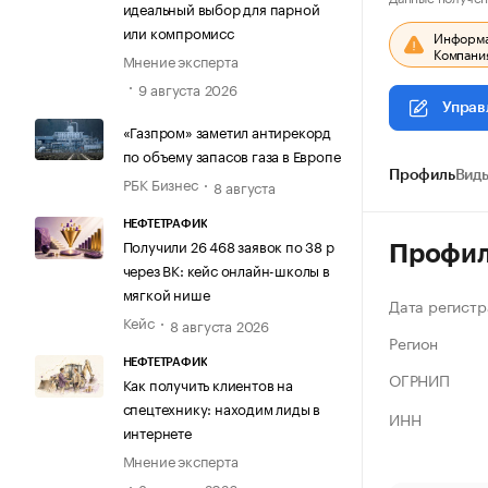
идеальный выбор для парной
или компромисс
Информац
Компания
Мнение эксперта
9 августа 2026
Управ
«Газпром» заметил антирекорд
по объему запасов газа в Европе
Профиль
Виды
РБК Бизнес
8 августа
НЕФТЕТРАФИК
Получили 26 468 заявок по 38 р
Профи
через ВК: кейс онлайн-школы в
мягкой нише
Дата регистр
Кейс
8 августа 2026
Регион
НЕФТЕТРАФИК
ОГРНИП
Как получить клиентов на
спецтехнику: находим лиды в
ИНН
интернете
Мнение эксперта
8 августа 2026