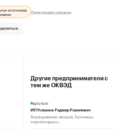
ытых источников.
Редактировать описание
мпании.
делиться
Другие предприниматели с
тем же ОКВЭД
ДЕЙСТВУЕТ
ИП Усманов Радмир Равилевич
Выращивание овощей, бахчевых,
корнеплодных...