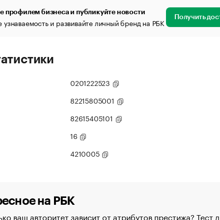
е профилем бизнеса и публикуйте новости
Получить дос
 узнаваемость и развивайте личный бренд на РБК
татистики
0201222523
82215805001
82615405101
16
4210005
есное на РБК
ко ваш авторитет зависит от атрибутов престижа? Тест д