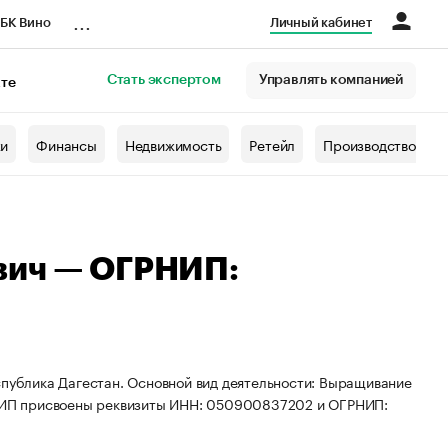
...
БК Вино
Личный кабинет
Стать экспертом
Управлять компанией
кте
азета
жи
Финансы
Недвижимость
Ретейл
Производство
вич — ОГРНИП:
спублика Дагестан. Основной вид деятельности: Выращивание
й. ИП присвоены реквизиты ИНН: 050900837202 и ОГРНИП: