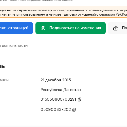
ия носит справочный характер и сгенерирована на основании данных из откр
 не является пользователем и не имеет деловых отношений с сервисом РБК Ко
Подписаться на изменения
По
лять страницей
 деятельности
ль
ации
21 декабря 2015
Республика Дагестан
315050600703291
050900837202