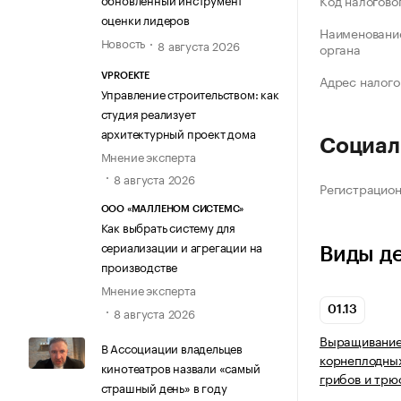
Код налогово
оценки лидеров
Наименование
Новость
8 августа 2026
органа
VPROEKTE
Адрес налого
Управление строительством: как
студия реализует
архитектурный проект дома
Социал
Мнение эксперта
8 августа 2026
Регистрацио
ООО «МАЛЛЕНОМ СИСТЕМС»
Как выбрать систему для
сериализации и агрегации на
Виды д
производстве
Мнение эксперта
8 августа 2026
01.13
Выращивание
В Ассоциации владельцев
корнеплодных
кинотеатров назвали «самый
грибов и трю
страшный день» в году