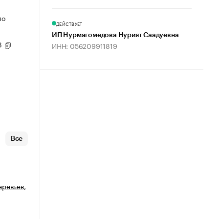
по
ДЕЙСТВУЕТ
ИП Нурмагомедова Нурият Саадуевна
93
ИНН: 056209911819
Все
еревьев,