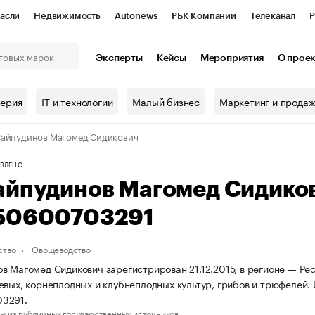
асли
Недвижимость
Autonews
РБК Компании
Телеканал
Р
К Курсы
РБК Life
Тренды
Визионеры
Национальные проекты
Эксперты
Кейсы
Мероприятия
О прое
онный клуб
Исследования
Кредитные рейтинги
Франшизы
Г
терия
IT и технологии
Малый бизнес
Маркетинг и прода
Проверка контрагентов
Политика
Экономика
Бизнес
айпудинов Магомед Сидикович
ы
ВЛЕНО
айпудинов Магомед Сидико
50600703291
ство
Овощеводство
в Магомед Сидикович зарегистрирован 21.12.2015, в регионе — Ре
евых, корнеплодных и клубнеплодных культур, грибов и трюфеле
3291.
ы из публичных государственных источников.