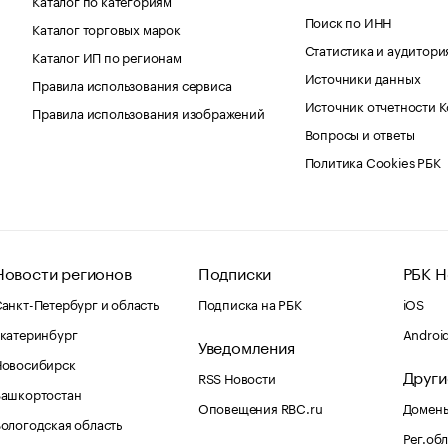
Поиск по ИНН
Каталог торговых марок
Статистика и аудитори
Каталог ИП по регионам
Источники данных
Правила использования сервиса
Источник отчетности 
Правила использования изображений
Вопросы и ответы
Политика Cookies РБК
Новости регионов
Подписки
РБК Н
анкт-Петербург и область
Подписка на РБК
iOS
катеринбург
Androi
Уведомления
Новосибирск
Други
RSS Новости
Башкортостан
Оповещения RBC.ru
Домены
ологодская область
Рег.об