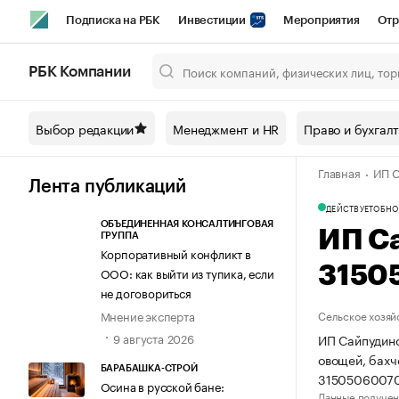
Подписка на РБК
Инвестиции
Мероприятия
Отр
Спорт
Школа управления РБК
РБК Образование
РБ
РБК Компании
Город
Стиль
Крипто
РБК Бизнес-среда
Дискусси
Выбор редакции
Менеджмент и HR
Право и бухгал
Спецпроекты СПб
Конференции СПб
Спецпроекты
Главная
ИП С
Технологии и медиа
Финансы
Рынок наличной валют
Лента публикаций
ДЕЙСТВУЕТ
ОБНО
ОБЪЕДИНЕННАЯ КОНСАЛТИНГОВАЯ
ИП С
ГРУППА
Корпоративный конфликт в
3150
ООО: как выйти из тупика, если
не договориться
Мнение эксперта
Сельское хозяй
9 августа 2026
ИП Сайпудино
овощей, бахч
БАРАБАШКА-СТРОЙ
31505060070
Осина в русской бане:
Данные получен