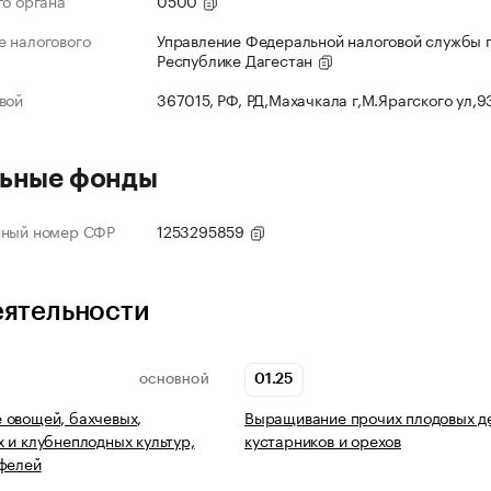
го органа
0500
 налогового
Управление Федеральной налоговой службы 
Республике Дагестан
вой
367015, РФ, РД,Махачкала г,М.Ярагского ул,
ьные фонды
нный номер СФР
1253295859
еятельности
01.25
ОСНОВНОЙ
 овощей, бахчевых,
Выращивание прочих плодовых д
 и клубнеплодных культур,
кустарников и орехов
фелей