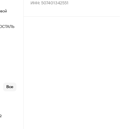
ИНН: 507401342551
овой
ОСТАЛЬ
Все
о