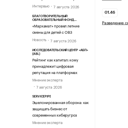
Интервью
7 августа 2026
01.46
БЛАГОТВОРИТЕЛЬНЫЙ
ОБРАЗОВАТЕЛЬНЫЙ ФОНД
Разведение с
«МАРХАМАТ»
«Мархамат» провел летние
смены для детей с ОВЗ
Новость
7 августа 2026
ИССЛЕДОВАТЕЛЬСКИЙ ЦЕНТР «АБП»
(ABL)
Рейтинг как капитал: кому
принадлежит цифровая
репутация на платформах
Мнение эксперта
7 августа 2026
SERVICEPIPE
Эшелонированная оборона: как
защищать бизнес от
современных киберугроз
Мнение эксперта