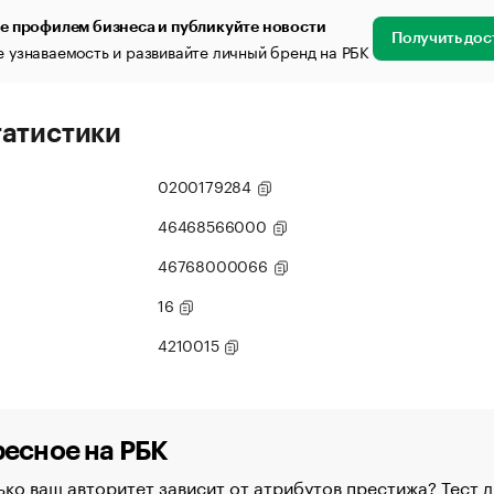
е профилем бизнеса и публикуйте новости
Получить дос
 узнаваемость и развивайте личный бренд на РБК
татистики
0200179284
46468566000
46768000066
16
4210015
есное на РБК
ко ваш авторитет зависит от атрибутов престижа? Тест д