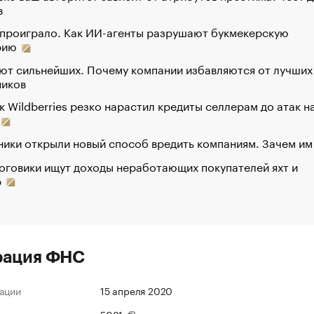
в
 проиграло. Как ИИ-агенты разрушают букмекерскую
рию
ют сильнейших. Почему компании избавляются от лучших
ников
к Wildberries резко нарастил кредиты селлерам до атак н
ики открыли новый способ вредить компаниям. Зачем им
оговики ищут доходы неработающих покупателей яхт и
р
рация ФНС
ации
15 апреля 2020