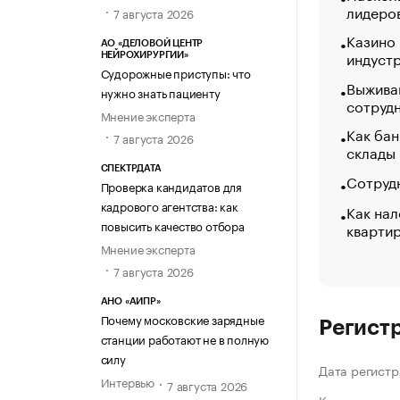
лидеро
7 августа 2026
Казино
АО «ДЕЛОВОЙ ЦЕНТР
индуст
НЕЙРОХИРУРГИИ»
Судорожные приступы: что
Выжива
нужно знать пациенту
сотруд
Мнение эксперта
Как бан
7 августа 2026
склады
СПЕКТРДАТА
Сотрудн
Проверка кандидатов для
кадрового агентства: как
Как нал
повысить качество отбора
кварти
Мнение эксперта
7 августа 2026
АНО «АИПР»
Почему московские зарядные
Регист
станции работают не в полную
силу
Дата регистр
Интервью
7 августа 2026