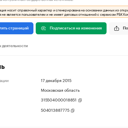
ия носит справочный характер и сгенерирована на основании данных из откр
 не является пользователем и не имеет деловых отношений с сервисом РБК Ко
Подписаться на изменения
По
лять страницей
 деятельности
ль
ации
17 декабря 2015
Московская область
315504000018851
504013887775