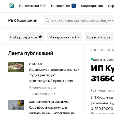
Подписка на РБК
Инвестиции
Мероприятия
Отр
Спорт
Школа управления РБК
РБК Образование
РБ
РБК Компании
Город
Стиль
Крипто
РБК Бизнес-среда
Дискусси
Выбор редакции
Менеджмент и HR
Право и бухгал
Спецпроекты СПб
Конференции СПб
Спецпроекты
Главная
ИП К
Технологии и медиа
Финансы
Рынок наличной валют
Лента публикаций
ДЕЙСТВУЕТ
ОБНО
VPROEKTE
ИП К
Управление строительством: как
студия реализует
3155
архитектурный проект дома
Мнение эксперта
Розничная торг
8 августа 2026
ИП Кувшинов 
розничная ау
ООО «МАЛЛЕНОМ СИСТЕМС»
Как выбрать систему для
31550400001
сериализации и агрегации на
Данные получен