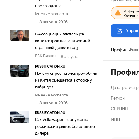
производстве
Информац
Мнение эксперта
Компания
8 августа 2026
Управ
В Ассоциации владельцев
кинотеатров назвали «самый
страшный день» в году
Профиль
Виды
РБК Бизнес
8 августа
RUSSIFICATION.RU
Профи
Почему спрос на электромобили
из Китая смещается в сторону
гибридов
Дата регистр
Мнение эксперта
Регион
8 августа 2026
ОГРНИП
RUSSIFICATION.RU
ИНН
Как Volkswagen вернулся на
российский рынок без единого
дилера