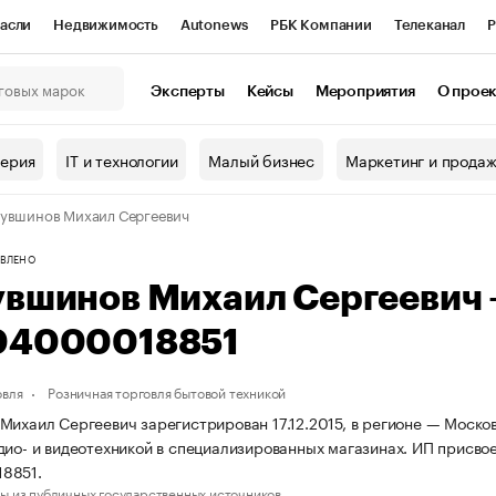
асли
Недвижимость
Autonews
РБК Компании
Телеканал
Р
К Курсы
РБК Life
Тренды
Визионеры
Национальные проекты
Эксперты
Кейсы
Мероприятия
О прое
онный клуб
Исследования
Кредитные рейтинги
Франшизы
Г
терия
IT и технологии
Малый бизнес
Маркетинг и прода
Проверка контрагентов
Политика
Экономика
Бизнес
увшинов Михаил Сергеевич
ы
ВЛЕНО
увшинов Михаил Сергеевич
04000018851
овля
Розничная торговля бытовой техникой
Михаил Сергеевич зарегистрирован 17.12.2015, в регионе — Москов
дио- и видеотехникой в специализированных магазинах. ИП присв
8851.
ы из публичных государственных источников.