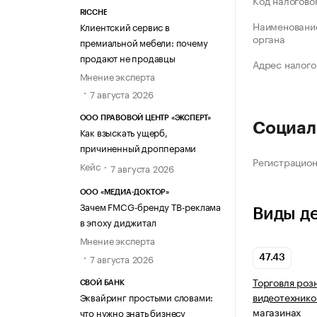
Код налогово
RICCHE
Наименование
Клиентский сервис в
органа
премиальной мебели: почему
продают не продавцы
Адрес налого
Мнение эксперта
7 августа 2026
ООО ПРАВОВОЙ ЦЕНТР «ЭКСПЕРТ»
Социал
Как взыскать ущерб,
причиненный дропперами
Регистрацио
Кейс
7 августа 2026
ООО «МЕДИА-ДОКТОР»
Зачем FMCG-бренду ТВ-реклама
Виды д
в эпоху диджитал
Мнение эксперта
7 августа 2026
47.43
Торговля роз
СВОЙ БАНК
видеотехнико
Эквайринг простыми словами:
магазинах
что нужно знать бизнесу