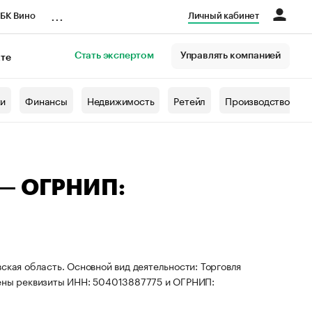
...
БК Вино
Личный кабинет
Стать экспертом
Управлять компанией
кте
азета
жи
Финансы
Недвижимость
Ретейл
Производство
 — ОГРНИП:
ская область. Основной вид деятельности: Торговля
оены реквизиты ИНН: 504013887775 и ОГРНИП: