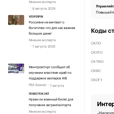
Мнение эксперта
Управляйт
8 августа 2026
Повышайте
VESPERFIN
Россияне не мечтают о
богатстве: что для нас важнее
Коды с
больших денег
Мнение эксперта
ОКПО
7 августа 2026
ОКАТО
ОКТМО
Минпромторг сообщил об
ОКФС
изучении властями идей по
поддержке селлеров WB
ОКОГУ
РБК Бизнес
7 августа
ПОВЕСТОК.НЕТ
Нужен ли военный билет для
Интер
получения загранпаспорта
Мнение эксперта
Насколь