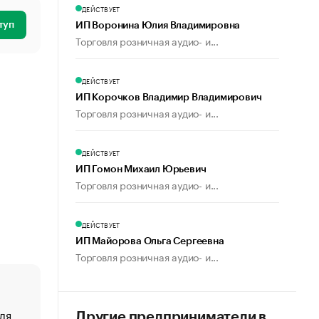
ДЕЙСТВУЕТ
туп
ИП Воронина Юлия Владимировна
Торговля розничная аудио- и...
ДЕЙСТВУЕТ
ИП Корочков Владимир Владимирович
Торговля розничная аудио- и...
ДЕЙСТВУЕТ
ИП Гомон Михаил Юрьевич
Торговля розничная аудио- и...
ДЕЙСТВУЕТ
ИП Майорова Ольга Сергеевна
Торговля розничная аудио- и...
ля
«От спорта тело стареет иначе». Как живет глава ко
Другие предприниматели в