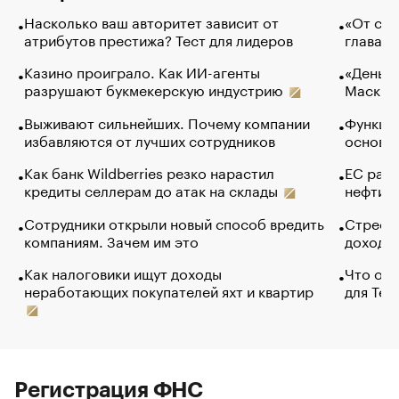
Насколько ваш авторитет зависит от
«От спо
атрибутов престижа? Тест для лидеров
глава к
Казино проиграло. Как ИИ-агенты
«Деньги
разрушают букмекерскую индустрию
Маск в 
Выживают сильнейших. Почему компании
Функции
избавляются от лучших сотрудников
основ э
Как банк Wildberries резко нарастил
ЕС раз
кредиты селлерам до атак на склады
нефти —
Сотрудники открыли новый способ вредить
Стресс 
компаниям. Зачем им это
доходов
Как налоговики ищут доходы
Что обв
неработающих покупателей яхт и квартир
для Tel
Регистрация ФНС