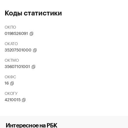
Коды статистики
ОКПО
0198526091
ОКАТО
35207501000
ОКТМО
35607101001
ОКФС
16
ОКОГУ
4210015
Интересное на РБК