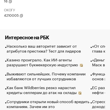
16
ОКОГУ
4210005
Интересное на РБК
Насколько ваш авторитет зависит от
«От спор
атрибутов престижа? Тест для лидеров
глава ко
Казино проиграло. Как ИИ-агенты
«Деньги б
разрушают букмекерскую индустрию
Маск в и
Выживают сильнейших. Почему компании
Функции 
избавляются от лучших сотрудников
основ эф
Как банк Wildberries резко нарастил
ЕС разре
кредиты селлерам до атак на склады
нефти — 
Сотрудники открыли новый способ вредить
Стресс о
компаниям. Зачем им это
доходов 