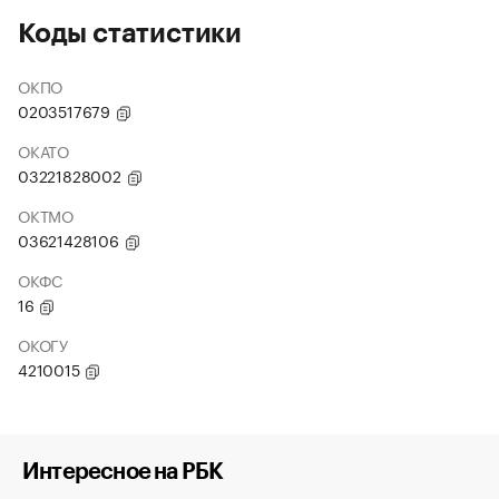
Коды статистики
ОКПО
0203517679
ОКАТО
03221828002
ОКТМО
03621428106
ОКФС
16
ОКОГУ
4210015
Интересное на РБК