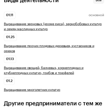
Виды деятельности
Все
01.11
ОСНОВНОЙ
Выращивание зерновых (кроме риса), зернобобовых культур
и семян масличных культур
01.25
Выращивание прочих плодовых деревьев, кустарников и
орехов
01.13
Выращивание овощей, бахчевых, корнеплодных и
клубнеплодных культур, грибов и трюфелей
01.2
Выращивание многолетних культур
Другие предприниматели с тем же