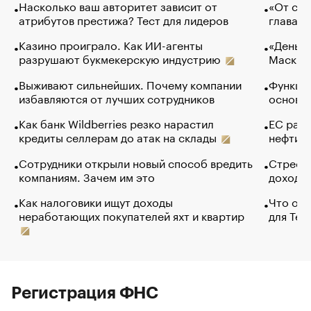
Насколько ваш авторитет зависит от
«От спо
атрибутов престижа? Тест для лидеров
глава к
Казино проиграло. Как ИИ-агенты
«Деньги
разрушают букмекерскую индустрию
Маск в 
Выживают сильнейших. Почему компании
Функции
избавляются от лучших сотрудников
основ э
Как банк Wildberries резко нарастил
ЕС раз
кредиты селлерам до атак на склады
нефти —
Сотрудники открыли новый способ вредить
Стресс 
компаниям. Зачем им это
доходов
Как налоговики ищут доходы
Что обв
неработающих покупателей яхт и квартир
для Tel
Регистрация ФНС