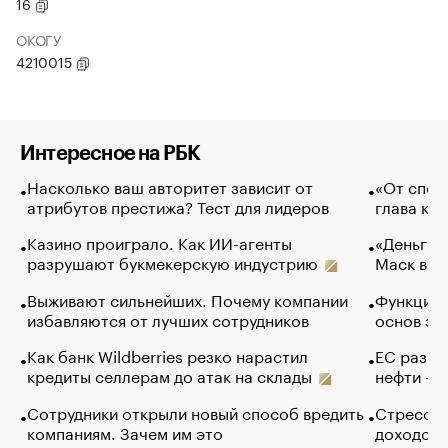
16
ОКОГУ
4210015
Интересное на РБК
Насколько ваш авторитет зависит от
«От спор
атрибутов престижа? Тест для лидеров
глава ко
Казино проиграло. Как ИИ-агенты
«Деньги б
разрушают букмекерскую индустрию
Маск в и
Выживают сильнейших. Почему компании
Функции 
избавляются от лучших сотрудников
основ эф
Как банк Wildberries резко нарастил
ЕС разре
кредиты селлерам до атак на склады
нефти — 
Сотрудники открыли новый способ вредить
Стресс о
компаниям. Зачем им это
доходов 