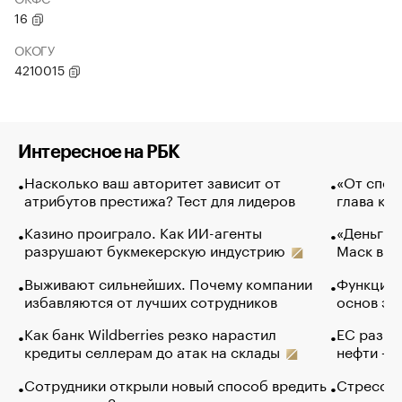
16
ОКОГУ
4210015
Интересное на РБК
Насколько ваш авторитет зависит от
«От спор
атрибутов престижа? Тест для лидеров
глава ко
Казино проиграло. Как ИИ-агенты
«Деньги б
разрушают букмекерскую индустрию
Маск в и
Выживают сильнейших. Почему компании
Функции 
избавляются от лучших сотрудников
основ эф
Как банк Wildberries резко нарастил
ЕС разре
кредиты селлерам до атак на склады
нефти — 
Сотрудники открыли новый способ вредить
Стресс о
компаниям. Зачем им это
доходов 