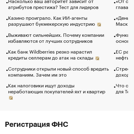
Насколько ваш авторитет зависит от
«От спо
атрибутов престижа? Тест для лидеров
глава к
Казино проиграло. Как ИИ-агенты
«Деньги
разрушают букмекерскую индустрию
Маск в 
Выживают сильнейших. Почему компании
Функции
избавляются от лучших сотрудников
основ э
Как банк Wildberries резко нарастил
ЕС раз
кредиты селлерам до атак на склады
нефти —
Сотрудники открыли новый способ вредить
Стресс 
компаниям. Зачем им это
доходов
Как налоговики ищут доходы
Что обв
неработающих покупателей яхт и квартир
для Tel
Регистрация ФНС