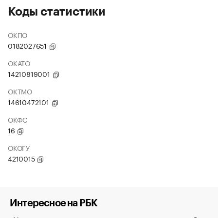
Коды статистики
ОКПО
0182027651
ОКАТО
14210819001
ОКТМО
14610472101
ОКФС
16
ОКОГУ
4210015
Интересное на РБК