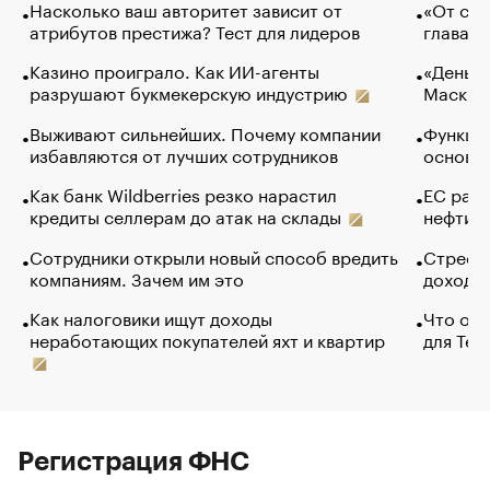
Насколько ваш авторитет зависит от
«От спо
атрибутов престижа? Тест для лидеров
глава к
Казино проиграло. Как ИИ-агенты
«Деньги
разрушают букмекерскую индустрию
Маск в 
Выживают сильнейших. Почему компании
Функции
избавляются от лучших сотрудников
основ э
Как банк Wildberries резко нарастил
ЕС раз
кредиты селлерам до атак на склады
нефти —
Сотрудники открыли новый способ вредить
Стресс 
компаниям. Зачем им это
доходов
Как налоговики ищут доходы
Что обв
неработающих покупателей яхт и квартир
для Tel
Регистрация ФНС