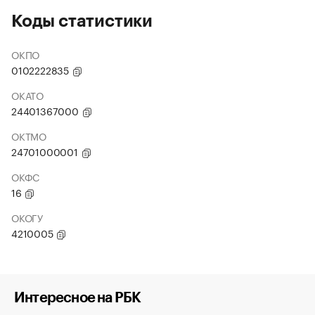
Коды статистики
ОКПО
0102222835
ОКАТО
24401367000
ОКТМО
24701000001
ОКФС
16
ОКОГУ
4210005
Интересное на РБК