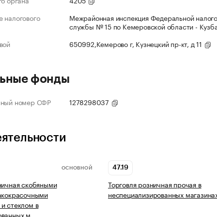
го органа
4205
 налогового
Межрайонная инспекция Федеральной налог
службы № 15 по Кемеровской области - Кузб
вой
650992,Кемерово г, Кузнецкий пр-кт, д 11
ьные фонды
нный номер СФР
1278298037
еятельности
47.19
ОСНОВНОЙ
ничная скобяными
Торговля розничная прочая в
лакокрасочными
неспециализированных магазина
и стеклом в
ованных м…