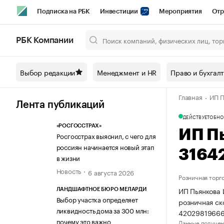
Подписка на РБК
Инвестиции
Мероприятия
Отр
Спорт
Школа управления РБК
РБК Образование
РБ
РБК Компании
Город
Стиль
Крипто
РБК Бизнес-среда
Дискусси
Выбор редакции
Менеджмент и HR
Право и бухгал
Спецпроекты СПб
Конференции СПб
Спецпроекты
Главная
ИП П
Технологии и медиа
Финансы
Рынок наличной валют
Лента публикаций
ДЕЙСТВУЕТ
ОБНО
«РОСГОССТРАХ»
ИП П
Росгосстрах выяснил, с чего для
россиян начинается новый этап
3164
в жизни
Новость
6 августа 2026
Розничная торг
ИП Пьянкова 
ЛАНДШАФТНОЕ БЮРО МЕЛАРДИ
Выбор участка определяет
розничная ск
ликвидность дома за 300 млн:
42029819666
почему это важно
Данные получен