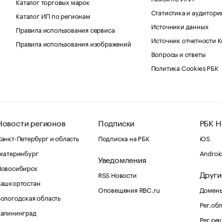
Каталог торговых марок
Статистика и аудитори
Каталог ИП по регионам
Источники данных
Правила использования сервиса
Источник отчетности 
Правила использования изображений
Вопросы и ответы
Политика Cookies РБК
Новости регионов
Подписки
РБК Н
анкт-Петербург и область
Подписка на РБК
iOS
катеринбург
Androi
Уведомления
Новосибирск
Други
RSS Новости
Башкортостан
Оповещения RBC.ru
Домены
ологодская область
Рег.об
Калининград
Рег.ре