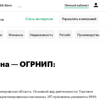
...
БК Вино
Личный кабинет
Стать экспертом
Управлять компанией
кте
азета
жи
Финансы
Недвижимость
Ретейл
Производство
вна — ОГРНИП:
меровская область. Основной вид деятельности: Торговля
ециализированных магазинах. ИП присвоены реквизиты ИНН: