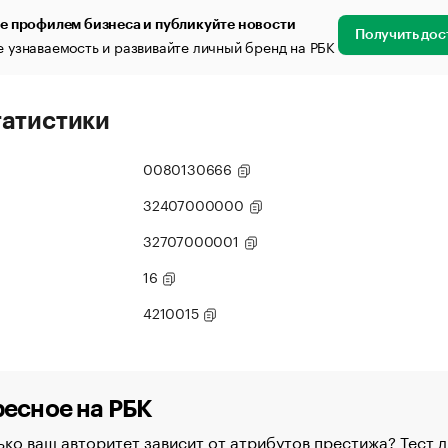
е профилем бизнеса и публикуйте новости
Получить дос
 узнаваемость и развивайте личный бренд на РБК
татистики
0080130666
32407000000
32707000001
16
4210015
есное на РБК
ко ваш авторитет зависит от атрибутов престижа? Тест д