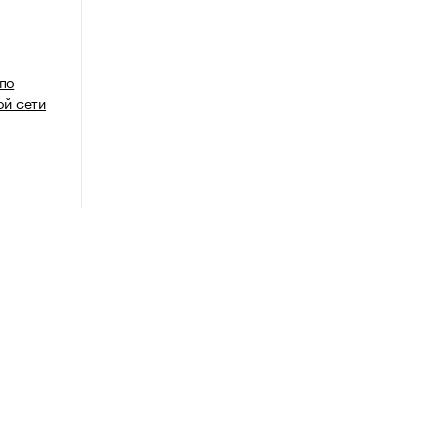
 по
й сети