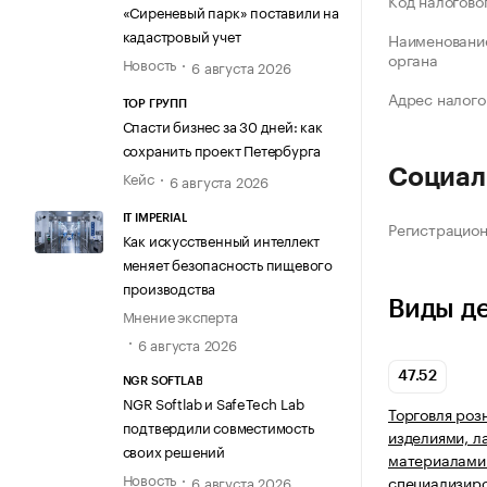
Код налогово
«Сиреневый парк» поставили на
кадастровый учет
Наименование
органа
Новость
6 августа 2026
Адрес налого
ТОР ГРУПП
Спасти бизнес за 30 дней: как
сохранить проект Петербурга
Социал
Кейс
6 августа 2026
IT IMPERIAL
Регистрацио
Как искусственный интеллект
меняет безопасность пищевого
производства
Виды д
Мнение эксперта
6 августа 2026
47.52
NGR SOFTLAB
NGR Softlab и SafeTech Lab
Торговля роз
подтвердили совместимость
изделиями, 
своих решений
материалами 
Новость
специализир
6 августа 2026