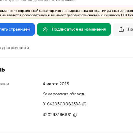
ия носит справочный характер и сгенерирована на основании данных из откр
 не является пользователем и не имеет деловых отношений с сервисом РБК Ко
Подписаться на изменения
По
лять страницей
 деятельности
ль
ации
4 марта 2016
Кемеровская область
316420500062583
420298196661