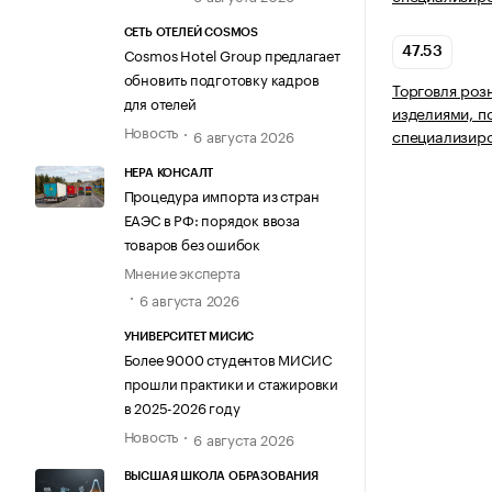
СЕТЬ ОТЕЛЕЙ COSMOS
Cosmos Hotel Group предлагает
47.53
обновить подготовку кадров
Торговля роз
для отелей
изделиями, п
Новость
специализир
6 августа 2026
НЕРА КОНСАЛТ
Процедура импорта из стран
ЕАЭС в РФ: порядок ввоза
товаров без ошибок
Мнение эксперта
6 августа 2026
УНИВЕРСИТЕТ МИСИС
Более 9000 студентов МИСИС
прошли практики и стажировки
в 2025-2026 году
Новость
6 августа 2026
ВЫСШАЯ ШКОЛА ОБРАЗОВАНИЯ