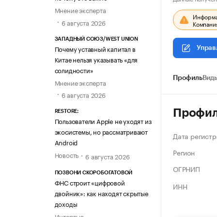
Мнение эксперта
Информац
6 августа 2026
Компания
ЗАПАДНЫЙ СОЮЗ/WEST UNION
Почему уставный капитал в
Управ
Китае нельзя указывать «для
солидности»
Профиль
Виды
Мнение эксперта
6 августа 2026
Профи
RESTORE:
Пользователи Apple не уходят из
экосистемы, но рассматривают
Дата регистр
Android
Регион
Новость
6 августа 2026
ОГРНИП
ПОЗВОНИ СКОРОБОГАТОВОЙ
ФНС строит «цифровой
ИНН
двойник»: как находят скрытые
доходы
Интервью