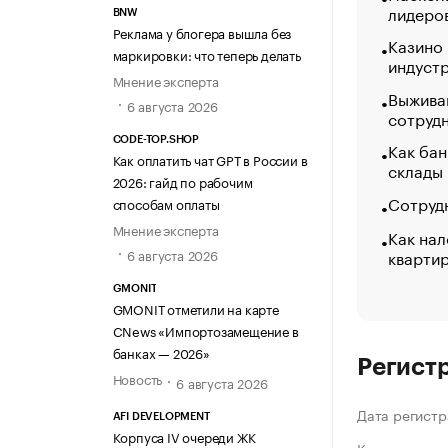
лидеро
BNW
Реклама у блогера вышла без
Казино
маркировки: что теперь делать
индуст
Мнение эксперта
Выжива
6 августа 2026
сотруд
CODE-TOP.SHOP
Как бан
Как оплатить чат GPT в России в
склады
2026: гайд по рабочим
Сотрудн
способам оплаты
Мнение эксперта
Как нал
кварти
6 августа 2026
GMONIT
GMONIT отметили на карте
CNews «Импортозамещение в
банках — 2026»
Регист
Новость
6 августа 2026
Дата регистр
AFI DEVELOPMENT
Корпуса IV очереди ЖК