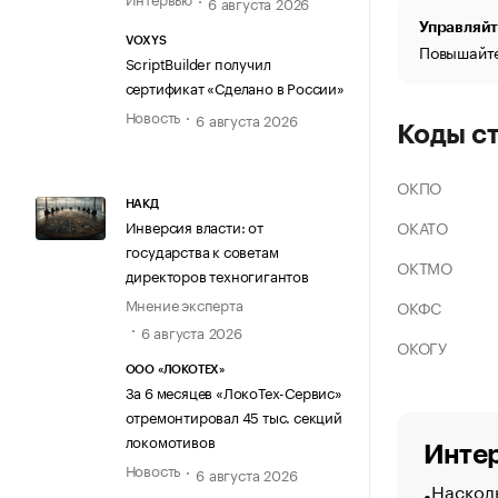
6 августа 2026
Управляйт
VOXYS
Повышайте
ScriptBuilder получил
сертификат «Сделано в России»
Новость
6 августа 2026
Коды с
ОКПО
НАКД
ОКАТО
Инверсия власти: от
государства к советам
ОКТМО
директоров техногигантов
Мнение эксперта
ОКФС
6 августа 2026
ОКОГУ
ООО «ЛОКОТЕХ»
За 6 месяцев «ЛокоТех-Сервис»
отремонтировал 45 тыс. секций
локомотивов
Интер
Новость
6 августа 2026
Насколь