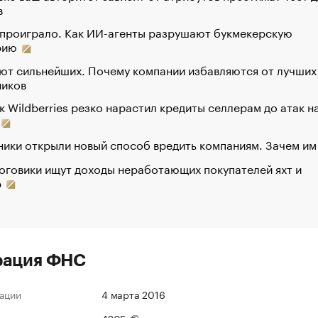
в
 проиграло. Как ИИ-агенты разрушают букмекерскую
рию
ют сильнейших. Почему компании избавляются от лучших
ников
к Wildberries резко нарастил кредиты селлерам до атак н
ики открыли новый способ вредить компаниям. Зачем им
оговики ищут доходы неработающих покупателей яхт и
р
рация ФНС
ации
4 марта 2016