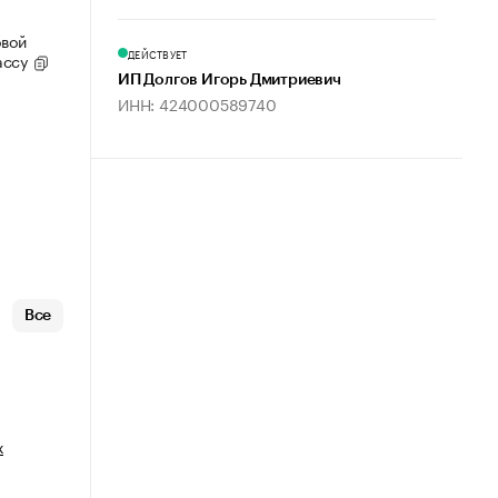
овой
ДЕЙСТВУЕТ
ассу
ИП Долгов Игорь Дмитриевич
ИНН: 424000589740
Все
х