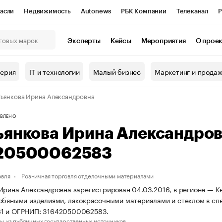
асли
Недвижимость
Autonews
РБК Компании
Телеканал
Р
К Курсы
РБК Life
Тренды
Визионеры
Национальные проекты
Эксперты
Кейсы
Мероприятия
О прое
онный клуб
Исследования
Кредитные рейтинги
Франшизы
Г
терия
IT и технологии
Малый бизнес
Маркетинг и прода
Проверка контрагентов
Политика
Экономика
Бизнес
ьянкова Ирина Александровна
ы
ВЛЕНО
ьянкова Ирина Александро
20500062583
овля
Розничная торговля отделочными материалами
Ирина Александровна зарегистрирован 04.03.2016, в регионе — Ке
обяными изделиями, лакокрасочными материалами и стеклом в сп
1 и ОГРНИП: 316420500062583.
ы из публичных государственных источников.