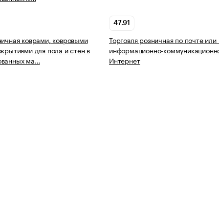
47.91
ничная коврами, ковровыми
Торговля розничная по почте или
окрытиями для пола и стен в
информационно-коммуникационно
ованных ма…
Интернет