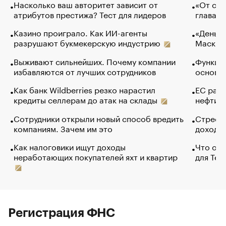
Насколько ваш авторитет зависит от
«От спо
атрибутов престижа? Тест для лидеров
глава к
Казино проиграло. Как ИИ-агенты
«Деньги
разрушают букмекерскую индустрию
Маск в 
Выживают сильнейших. Почему компании
Функции
избавляются от лучших сотрудников
основ э
Как банк Wildberries резко нарастил
ЕС раз
кредиты селлерам до атак на склады
нефти —
Сотрудники открыли новый способ вредить
Стресс 
компаниям. Зачем им это
доходов
Как налоговики ищут доходы
Что обв
неработающих покупателей яхт и квартир
для Tel
Регистрация ФНС