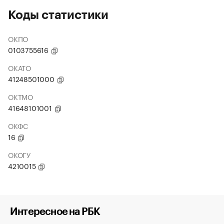
Коды статистики
ОКПО
0103755616
ОКАТО
41248501000
ОКТМО
41648101001
ОКФС
16
ОКОГУ
4210015
Интересное на РБК