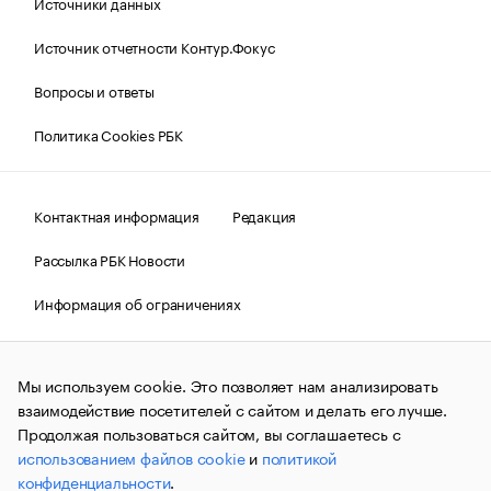
Источники данных
Источник отчетности Контур.Фокус
Вопросы и ответы
Политика Cookies РБК
Контактная информация
Редакция
Рассылка РБК Новости
Информация об ограничениях
Правовая информация
О соблюдении авторских прав
Мы используем cookie. Это позволяет нам анализировать
© АО «РОСБИЗНЕСКОНСАЛТИНГ»,
1995–2026.
Сообщения
и материалы информационного агентства «РБК»
взаимодействие посетителей с сайтом и делать его лучше.
(зарегистрировано Федеральной службой по надзору в сфере
Продолжая пользоваться сайтом, вы соглашаетесь с
связи, информационных технологий и массовых
использованием файлов cookie
и
политикой
коммуникаций (Роскомнадзор) 09.12.2015 за номером ИА
№ФС77-63848) сопровождаются пометкой «РБК». Отдельные
конфиденциальности
.