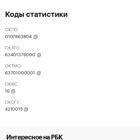
Коды статистики
ОКПО
0107863804
ОКАТО
63401376000
ОКТМО
63701000001
ОКФС
16
ОКОГУ
4210015
Интересное на РБК