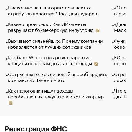
Насколько ваш авторитет зависит от
«От спо
атрибутов престижа? Тест для лидеров
глава к
Казино проиграло. Как ИИ-агенты
«Деньги
разрушают букмекерскую индустрию
Маск в 
Выживают сильнейших. Почему компании
Функции
избавляются от лучших сотрудников
основ э
Как банк Wildberries резко нарастил
ЕС раз
кредиты селлерам до атак на склады
нефти —
Сотрудники открыли новый способ вредить
Стресс 
компаниям. Зачем им это
доходов
Как налоговики ищут доходы
Что обв
неработающих покупателей яхт и квартир
для Tel
Регистрация ФНС