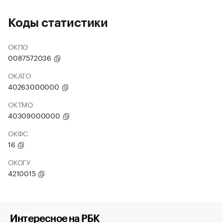
Коды статистики
ОКПО
0087572036
ОКАТО
40263000000
ОКТМО
40309000000
ОКФС
16
ОКОГУ
4210015
Интересное на РБК