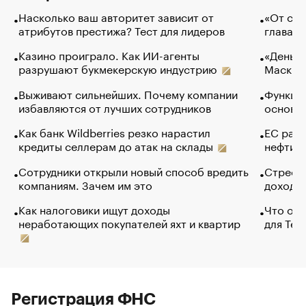
Насколько ваш авторитет зависит от
«От спо
атрибутов престижа? Тест для лидеров
глава к
Казино проиграло. Как ИИ-агенты
«Деньги
разрушают букмекерскую индустрию
Маск в 
Выживают сильнейших. Почему компании
Функции
избавляются от лучших сотрудников
основ э
Как банк Wildberries резко нарастил
ЕС раз
кредиты селлерам до атак на склады
нефти —
Сотрудники открыли новый способ вредить
Стресс 
компаниям. Зачем им это
доходов
Как налоговики ищут доходы
Что обв
неработающих покупателей яхт и квартир
для Tel
Регистрация ФНС