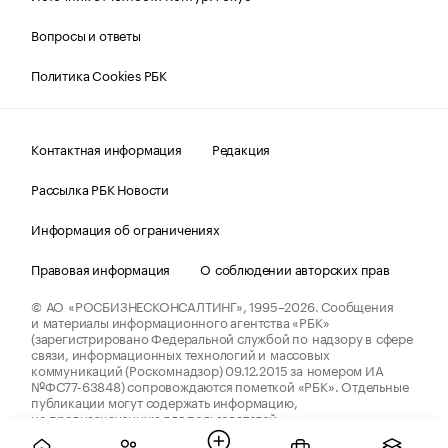
Вопросы и ответы
Политика Cookies РБК
Контактная информация
Редакция
Рассылка РБК Новости
Информация об ограничениях
Правовая информация
О соблюдении авторских прав
© АО «РОСБИЗНЕСКОНСАЛТИНГ»,
1995–2026.
Сообщения
и материалы информационного агентства «РБК»
(зарегистрировано Федеральной службой по надзору в сфере
связи, информационных технологий и массовых
коммуникаций (Роскомнадзор) 09.12.2015 за номером ИА
№ФС77-63848) сопровождаются пометкой «РБК». Отдельные
публикации могут содержать информацию,
не предназначенную для пользователей
до 18 лет.
companycardsfeedback@rbc.ru