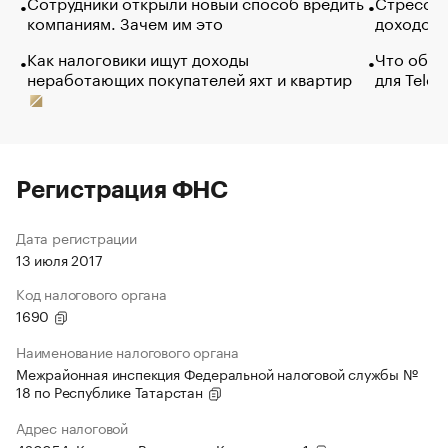
Сотрудники открыли новый способ вредить
Стресс о
компаниям. Зачем им это
доходов 
Как налоговики ищут доходы
Что обви
неработающих покупателей яхт и квартир
для Tele
Регистрация ФНС
Дата регистрации
13 июля 2017
Код налогового органа
1690
Наименование налогового органа
Межрайонная инспекция Федеральной налоговой службы №
18 по Республике Татарстан
Адрес налоговой