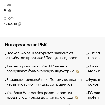
ОКФС
16
ОКОГУ
4210015
Интересное на РБК
Насколько ваш авторитет зависит от
«От спор
атрибутов престижа? Тест для лидеров
глава ко
Казино проиграло. Как ИИ-агенты
«Деньги б
разрушают букмекерскую индустрию
Маск в и
Выживают сильнейших. Почему компании
Функции 
избавляются от лучших сотрудников
основ эф
Как банк Wildberries резко нарастил
ЕС разре
кредиты селлерам до атак на склады
нефти — 