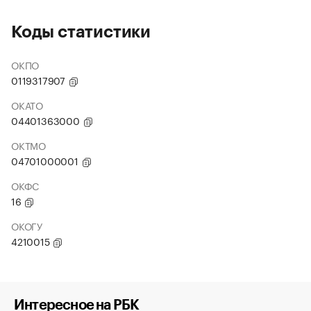
Коды статистики
ОКПО
0119317907
ОКАТО
04401363000
ОКТМО
04701000001
ОКФС
16
ОКОГУ
4210015
Интересное на РБК