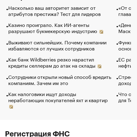
Насколько ваш авторитет зависит от
«От спо
атрибутов престижа? Тест для лидеров
глава к
Казино проиграло. Как ИИ-агенты
«Деньги
разрушают букмекерскую индустрию
Маск в 
Выживают сильнейших. Почему компании
Функции
избавляются от лучших сотрудников
основ э
Как банк Wildberries резко нарастил
ЕС раз
кредиты селлерам до атак на склады
нефти —
Сотрудники открыли новый способ вредить
Стресс 
компаниям. Зачем им это
доходов
Как налоговики ищут доходы
Что обв
неработающих покупателей яхт и квартир
для Tel
Регистрация ФНС