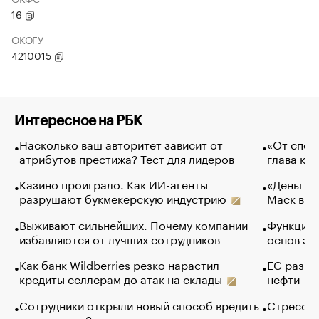
16
ОКОГУ
4210015
Интересное на РБК
Насколько ваш авторитет зависит от
«От спор
атрибутов престижа? Тест для лидеров
глава ко
Казино проиграло. Как ИИ-агенты
«Деньги б
разрушают букмекерскую индустрию
Маск в и
Выживают сильнейших. Почему компании
Функции 
избавляются от лучших сотрудников
основ эф
Как банк Wildberries резко нарастил
ЕС разре
кредиты селлерам до атак на склады
нефти — 
Сотрудники открыли новый способ вредить
Стресс о
компаниям. Зачем им это
доходов