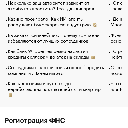
Насколько ваш авторитет зависит от
«От спо
атрибутов престижа? Тест для лидеров
глава к
Казино проиграло. Как ИИ-агенты
«Деньги
разрушают букмекерскую индустрию
Маск в 
Выживают сильнейших. Почему компании
Функции
избавляются от лучших сотрудников
основ э
Как банк Wildberries резко нарастил
ЕС раз
кредиты селлерам до атак на склады
нефти —
Сотрудники открыли новый способ вредить
Стресс 
компаниям. Зачем им это
доходов
Как налоговики ищут доходы
Что обв
неработающих покупателей яхт и квартир
для Tel
Регистрация ФНС