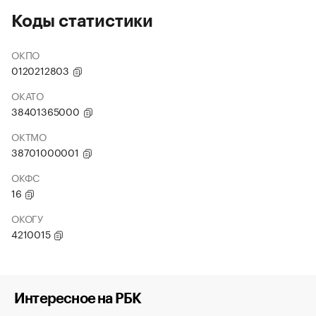
Коды статистики
ОКПО
0120212803
ОКАТО
38401365000
ОКТМО
38701000001
ОКФС
16
ОКОГУ
4210015
Интересное на РБК