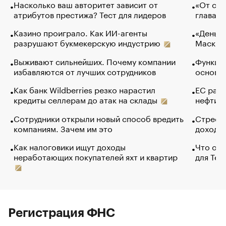
Насколько ваш авторитет зависит от
«От спо
атрибутов престижа? Тест для лидеров
глава к
Казино проиграло. Как ИИ-агенты
«Деньги
разрушают букмекерскую индустрию
Маск в 
Выживают сильнейших. Почему компании
Функции
избавляются от лучших сотрудников
основ э
Как банк Wildberries резко нарастил
ЕС раз
кредиты селлерам до атак на склады
нефти —
Сотрудники открыли новый способ вредить
Стресс 
компаниям. Зачем им это
доходов
Как налоговики ищут доходы
Что обв
неработающих покупателей яхт и квартир
для Tel
Регистрация ФНС