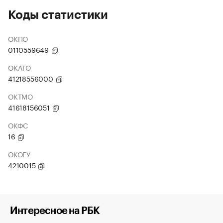
Коды статистики
ОКПО
0110559649
ОКАТО
41218556000
ОКТМО
41618156051
ОКФС
16
ОКОГУ
4210015
Интересное на РБК