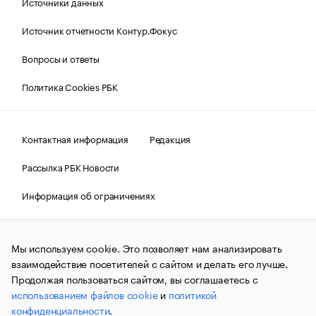
Источники данных
Источник отчетности Контур.Фокус
Вопросы и ответы
Политика Cookies РБК
Контактная информация
Редакция
Рассылка РБК Новости
Информация об ограничениях
Правовая информация
О соблюдении авторских прав
Мы используем cookie. Это позволяет нам анализировать
© АО «РОСБИЗНЕСКОНСАЛТИНГ»,
1995–2026.
Сообщения
и материалы информационного агентства «РБК»
взаимодействие посетителей с сайтом и делать его лучше.
(зарегистрировано Федеральной службой по надзору в сфере
Продолжая пользоваться сайтом, вы соглашаетесь с
связи, информационных технологий и массовых
использованием файлов cookie
и
политикой
коммуникаций (Роскомнадзор) 09.12.2015 за номером ИА
№ФС77-63848) сопровождаются пометкой «РБК». Отдельные
конфиденциальности
.