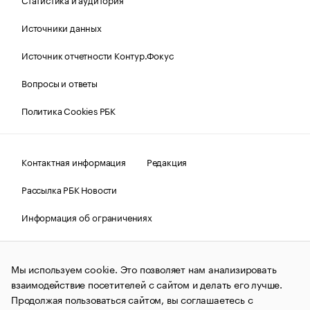
Источники данных
Источник отчетности Контур.Фокус
Вопросы и ответы
Политика Cookies РБК
Контактная информация
Редакция
Рассылка РБК Новости
Информация об ограничениях
Правовая информация
О соблюдении авторских прав
Мы используем cookie. Это позволяет нам анализировать
© АО «РОСБИЗНЕСКОНСАЛТИНГ»,
1995–2026.
Сообщения
и материалы информационного агентства «РБК»
взаимодействие посетителей с сайтом и делать его лучше.
(зарегистрировано Федеральной службой по надзору в сфере
Продолжая пользоваться сайтом, вы соглашаетесь с
связи, информационных технологий и массовых