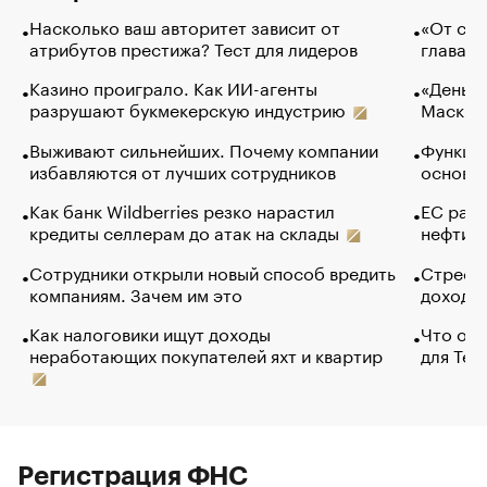
Насколько ваш авторитет зависит от
«От спо
атрибутов престижа? Тест для лидеров
глава к
Казино проиграло. Как ИИ-агенты
«Деньги
разрушают букмекерскую индустрию
Маск в 
Выживают сильнейших. Почему компании
Функции
избавляются от лучших сотрудников
основ э
Как банк Wildberries резко нарастил
ЕС раз
кредиты селлерам до атак на склады
нефти —
Сотрудники открыли новый способ вредить
Стресс 
компаниям. Зачем им это
доходов
Как налоговики ищут доходы
Что обв
неработающих покупателей яхт и квартир
для Tel
Регистрация ФНС