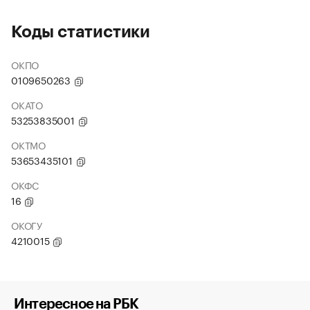
Коды статистики
ОКПО
0109650263
ОКАТО
53253835001
ОКТМО
53653435101
ОКФС
16
ОКОГУ
4210015
Интересное на РБК