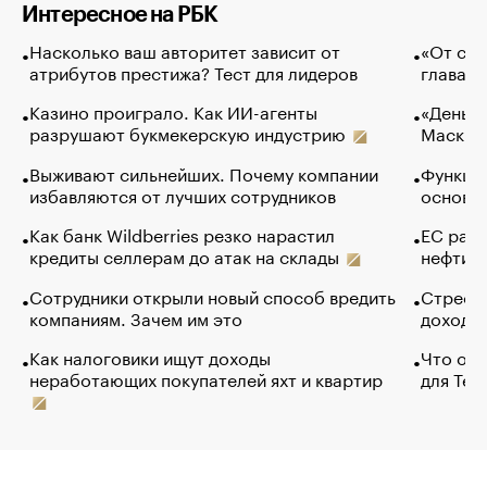
Интересное на РБК
Насколько ваш авторитет зависит от
«От спо
атрибутов престижа? Тест для лидеров
глава к
Казино проиграло. Как ИИ-агенты
«Деньги
разрушают букмекерскую индустрию
Маск в 
Выживают сильнейших. Почему компании
Функции
избавляются от лучших сотрудников
основ э
Как банк Wildberries резко нарастил
ЕС раз
кредиты селлерам до атак на склады
нефти —
Сотрудники открыли новый способ вредить
Стресс 
компаниям. Зачем им это
доходов
Как налоговики ищут доходы
Что обв
неработающих покупателей яхт и квартир
для Tel